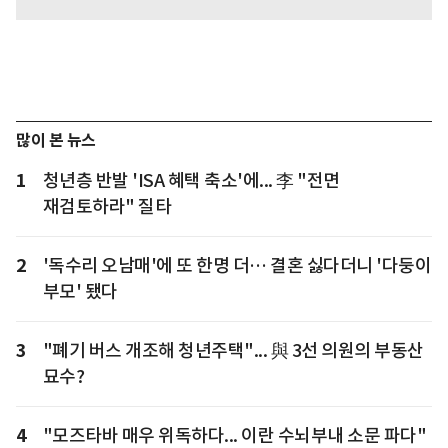
많이 본 뉴스
1
청년층 반발 'ISA 혜택 축소'에... 李 "전면
재검토하라" 질타
2
'독수리 오남매'에 또 한명 더… 결혼 싫다더니 '다둥이
부모' 됐다
3
"폐기 버스 개조해 청년주택"... 與 3선 의원의 부동산
묘수?
4
"모즈타바 매우 위독하다... 이란 수뇌부내 소문 파다"