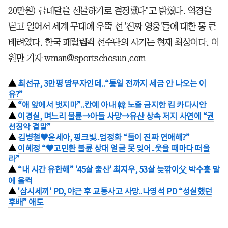
20만원) 금메달을 선물하기로 결정했다"고 밝혔다. 역경을
딛고 일어서 세계 무대에 우뚝 선 '진짜 영웅'들에 대한 통 큰
배려였다. 한국 패럴림픽 선수단의 사기는 현재 최상이다. 이
원만 기자 wman@sportschosun.com
▲
최선규, 3만평 땅부자인데..“통일 전까지 세금 안 나오는 이
유?”
▲
“애 앞에서 벗지마”..칸예 아내 韓 노출 금지한 킴 카다시안
▲
이경실, 며느리 불륜→아들 사망→유산 상속 저지 사연에 “권
선징악 결말”
▲
김병철♥윤세아, 핑크빛..엄정화 “둘이 진짜 연애해?”
▲
이혜정 “♥고민환 불륜 상대 얼굴 못 잊어..웃을 때마다 떠올
라”
▲
“내 시간 유한해” '45살 출산' 최지우, 53살 늦깎이父 박수홍 말
에 울컥
▲
'삼시세끼' PD, 야근 후 교통사고 사망..나영석 PD “성실했던
후배” 애도