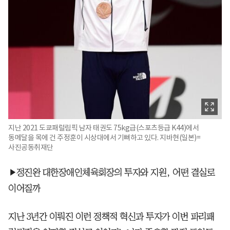
지난 2021 도쿄패럴림픽 남자 태권도 75kg급(스포츠등급 K44)에서
동메달을 목에 건 주정훈이 시상대에서 기뻐하고 있다. 지바현(일본)=
사진공동취재단
▶정진완 대한장애인체육회장의 투자와 지원, 어떤 결실로
이어질까
지난 3년간 이뤄진 이런 정책적 혁신과 투자가 이번 파리패