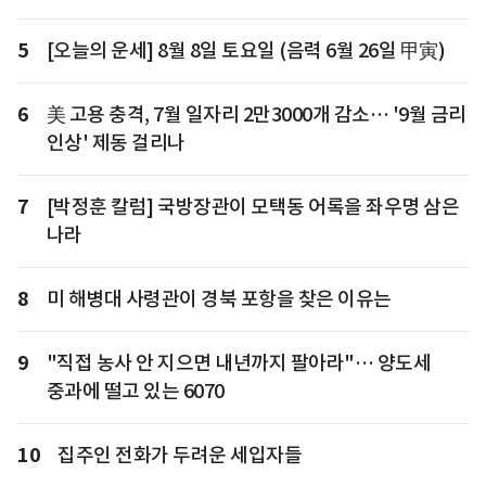
5
[오늘의 운세] 8월 8일 토요일 (음력 6월 26일 甲寅)
6
美 고용 충격, 7월 일자리 2만3000개 감소… '9월 금리
인상' 제동 걸리나
7
[박정훈 칼럼] 국방장관이 모택동 어록을 좌우명 삼은
나라
8
미 해병대 사령관이 경북 포항을 찾은 이유는
9
"직접 농사 안 지으면 내년까지 팔아라"… 양도세
중과에 떨고 있는 6070
10
집주인 전화가 두려운 세입자들