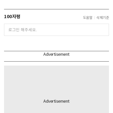
100자평
도움말
삭제기준