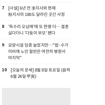
7
[사설] 6년 전 李지사와 현재
秋지사의 180도 달라진 곳간 사정
8
'독수리 오남매'에 또 한명 더… 결혼
싫다더니 '다둥이 부모' 됐다
9
요양시설 임종 늘었지만…"법·수가
미비에 노인 절반은 여전히 병원서
마지막"
10
[오늘의 운세] 8월 8일 토요일 (음력
6월 26일 甲寅)