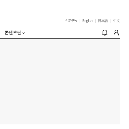
신문구독
|
English
|
日本語
|
中文
콘텐츠판