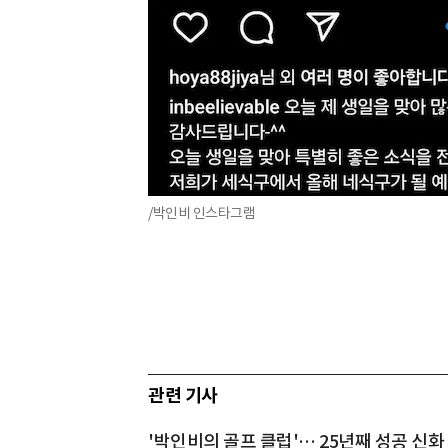
/박인비 인스타그램
관련 기사
'박인비의 골프 클럽'… 25년째 성공 신화