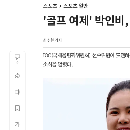
스포츠
스포츠 일반
'골프 여제' 박인비
최수현 기자
IOC(국제올림픽위원회) 선수위원에 도전하는
0
소식을 알렸다.