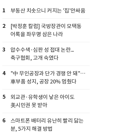
1
부동산 치솟으니 커지는 '집'안싸움
2
[박정훈 칼럼] 국방장관이 모택동
어록을 좌우명 삼은 나라
3
압수수색·심판 성 접대 논란...
축구협회, 고개 숙였다
4
"中 무인공장과 단가 경쟁 안 돼"…
車부품 성지, 공장 20% 멈췄다
5
외교관·유학생이 낳은 아이도
美시민권 못 받아
6
스마트폰 배터리 유난히 빨리 닳는
분, 5가지 해결 방법