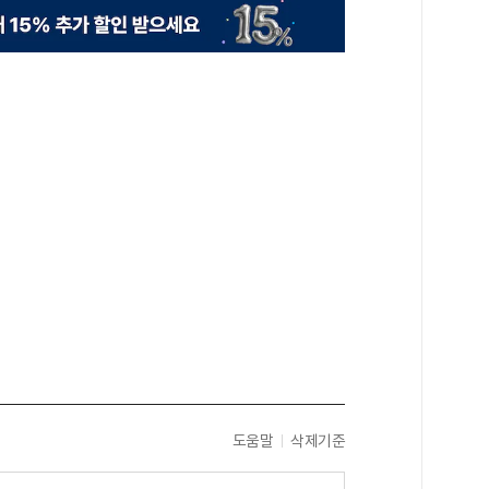
도움말
삭제기준