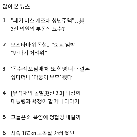
많이 본 뉴스
1
"폐기 버스 개조해 청년주택"... 與
3선 의원의 부동산 묘수?
2
모즈타바 위독설... "순교 임박"
"만나기 어려워"
3
'독수리 오남매'에 또 한명 더… 결혼
싫다더니 '다둥이 부모' 됐다
4
[유석재의 돌발史전 2.0] 박정희
대통령과 욕쟁이 할머니 이야기
5
그들은 왜 폭염에 청첩장 내밀까
6
시속 160㎞ 고속철 아래 쌓인