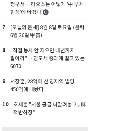
청구서… 라오스는 어떻게 '中 부채
함정'에 빠졌나
7
[오늘의 운세] 8월 8일 토요일 (음력
6월 26일 甲寅)
8
"직접 농사 안 지으면 내년까지
팔아라"… 양도세 중과에 떨고 있는
6070
9
서장훈, 28억에 산 양재역 빌딩
450억에 내놨다
10
오세훈 "서울 공급 씨말려놓고... 與
적반하장"