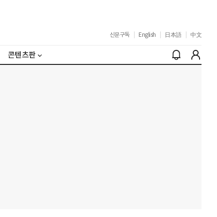
신문구독
|
English
|
日本語
|
中文
콘텐츠판