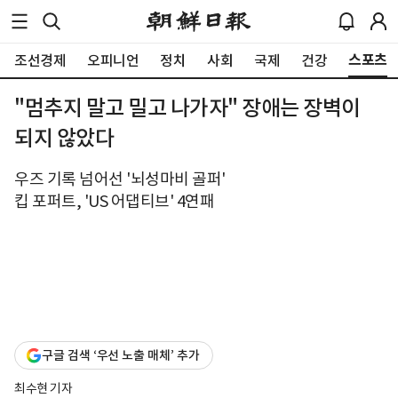
스포츠
조선경제
오피니언
정치
사회
국제
건강
"멈추지 말고 밀고 나가자" 장애는 장벽이
되지 않았다
우즈 기록 넘어선 '뇌성마비 골퍼'
킵 포퍼트, 'US 어댑티브' 4연패
구글 검색 ‘우선 노출 매체’ 추가
최수현 기자