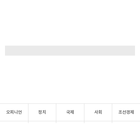
오피니언
정치
국제
사회
조선경제
문화·
조선
스포츠
건강
조선몰
연예
리더스