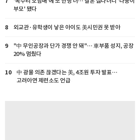
7
'독수리 오남매'에 또 한명 더… 결혼 싫다더니 '다둥이
부모' 됐다
8
외교관·유학생이 낳은 아이도 美시민권 못 받아
9
"中 무인공장과 단가 경쟁 안 돼"… 車부품 성지, 공장
20% 멈췄다
10
中 광물 의존 끊겠다는 美, 4조원 투자 발표…
고려아연 제련소도 언급