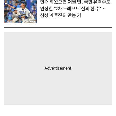
안 데려왔으면 어쩔 뻔! 국민 유격수도
인정한 '2차 드래프트 신의 한 수'…
삼성 계투진의 만능 키