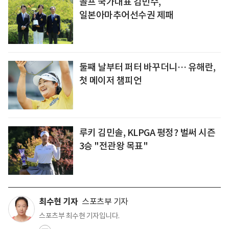
골프 국가대표 김민수,
일본아마추어선수권 제패
둘째 날부터 퍼터 바꾸더니… 유해란,
첫 메이저 챔피언
루키 김민솔, KLPGA 평정? 벌써 시즌
3승 "전관왕 목표"
최수현 기자
스포츠부 기자
스포츠부 최수현 기자입니다.