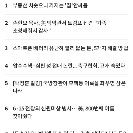
1
부동산 치솟으니 커지는 '집'안싸움
2
손현보 목사, 美 백악관서 트럼프 접견 "가족
초청해줘서 감사"
3
스마트폰 배터리 유난히 빨리 닳는 분, 5가지 해결 방법
4
압수수색·심판 성 접대 논란... 축구협회, 고개 숙였다
5
[박정훈 칼럼] 국방장관이 모택동 어록을 좌우명 삼은
나라
6
6·25 전장의 신원미상 병사… 美, 800번째 이름
찾아줬다