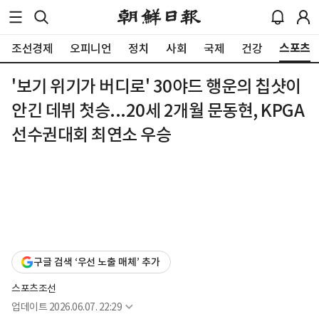
스포츠
조선경제
오피니언
정치
사회
국제
건강
'보기 위기가 버디로' 30야드 행운의 칩샷이
안긴 데뷔 첫승...20세 2개월 문동현, KPGA
선수권대회 최연소 우승
구글 검색 ‘우선 노출 매체’ 추가
스포츠조선
업데이트
2026.06.07. 22:29