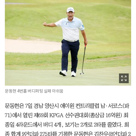
문동현 4번홀 버디퍼팅 실패 아쉬움
문동현은 7일 경남 양산시 에이원 컨트리클럽 남·서코스(파
71)에서 열린 제69회 KPGA 선수권대회(총상금 16억원) 최
종일 4라운드에서 버디 4개, 보기는 2개로 2타를 줄였다. 최
종 합계 9언더파 275타를 기록한 문동현은 김찬우(8언더파 2