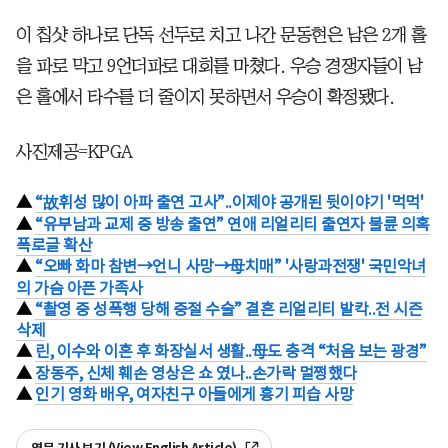
이 칩샷 하나로 단독 선두로 치고 나간 문동현은 남은 2개 홀
을 파로 막고 9언더파로 대회를 마쳤다. 우승 경쟁자들이 남
은 홀에서 타수를 더 줄이지 못하면서 우승이 확정됐다.
사진제공=KPGA
▲
“故휘성 많이 아파 출연 고사”..이제야 공개된 뒷이야기 '먹먹'
▲
“유부남과 교제 중 방송 출연” 연애 리얼리티 출연자 불륜 의혹
폭로글 확산
▲
“오빠 화마 참변→언니 사망→母치매” '사랑과전쟁' 국민악녀
의 가슴 아픈 가족사
▲
“촬영 중 성폭행 당해 중절 수술” 결혼 리얼리티 발칵..전 시즌
삭제
▲
린, 이수와 이혼 후 화장실서 생활..母도 충격 “처음 보는 광경”
▲
장동주, 신체 훼손 영상은 쇼 였나..손가락 멀쩡했다
▲
인기 영화 배우, 여자친구 아들에게 흉기 피습 사망