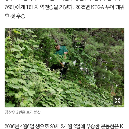
76타)에게 1타 차 역전승을 거뒀다. 2025년 KPGA 투어 데뷔
후 첫 우승.
김찬우 3번홀 트러블샷
2006년 4월6일 생으로 20세 2개월 2일에 우승한 문동현은 K