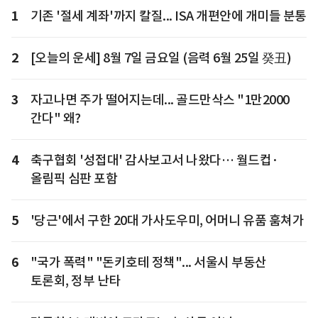
1
기존 '절세 계좌'까지 칼질... ISA 개편안에 개미들 분통
2
[오늘의 운세] 8월 7일 금요일 (음력 6월 25일 癸丑)
3
자고나면 주가 떨어지는데... 골드만삭스 "1만2000
간다" 왜?
4
축구협회 '성접대' 감사보고서 나왔다… 월드컵·
올림픽 심판 포함
5
'당근'에서 구한 20대 가사도우미, 어머니 유품 훔쳐가
6
"국가 폭력" "돈키호테 정책"... 서울시 부동산
토론회, 정부 난타