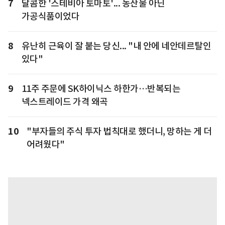
7
달콤한 '스테비아 토마토'... 농산물 아닌
가공식품이었다
8
유난히 근육이 잘 붙는 당신... "내 안에 네안데르탈인
있다"
9
11주 주문에 SK하이닉스 하한가…반복되는
넥스트레이드 가격 왜곡
10
"부자들의 주식 투자 법칙대로 했더니, 망하는 게 더
어려웠다"