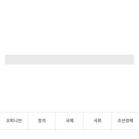
오피니언
정치
국제
사회
조선경제
문화·
조선
스포츠
건강
조선몰