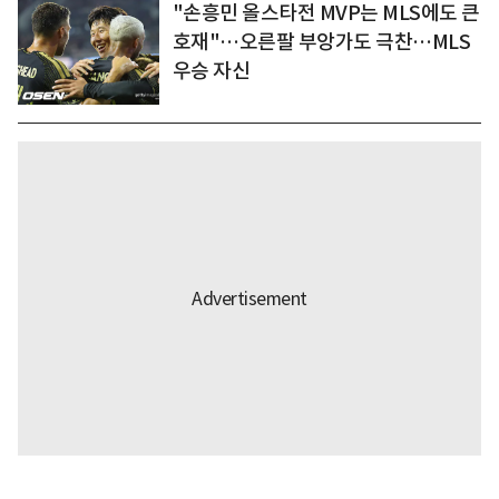
"손흥민 올스타전 MVP는 MLS에도 큰
호재"…오른팔 부앙가도 극찬…MLS
우승 자신