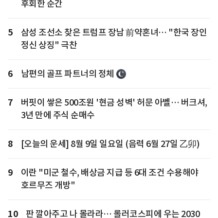
후회한 순간
5
삼성 조선소 찾은 트럼프 장남 前약혼녀… "한국 장인
정신 상징" 극찬
6
남편의 골프 파트너의 정체
7
버핏이 쌓은 500조원 '현금 성벽' 허문 아벨… 버크셔,
3년 만에 주식 순매수
8
[오늘의 운세] 8월 9일 일요일 (음력 6월 27일 乙卯)
9
이란 "미군 철수, 배상금 지급 등 6대 조건 수용해야
호르무즈 개방"
10
판 깔아주고 나 몰라라… 롤러코스피에 우는 2030