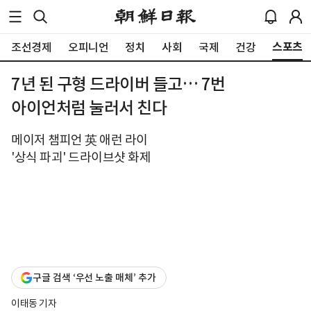
스포츠
조선경제
오피니언
정치
사회
국제
건강
7년 된 구형 드라이버 들고… 7번
아이언처럼 눌러서 친다
메이저 챔피언 英 애런 라이
'상식 파괴' 드라이브샷 화제
구글 검색 ‘우선 노출 매체’ 추가
이태동 기자