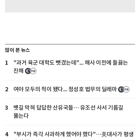
많이 본 뉴스
1
"과거 육군 대학도 뺏겼는데"... 해사 이전에 들끓는
진해
2
여야 모두의 적이 됐다... 정성호 법무의 딜레마
3
뱃길 막혀 답답한 산유국들… 유조선 사서 기름길
뚫는다
4
"부시가 즉각 사과하게 했어야 했다"…美대사가 평생