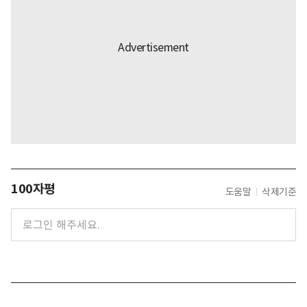
100자평
도움말
삭제기준