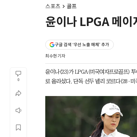
스포츠
골프
윤이나 LPGA 메이저
구글 검색 ‘우선 노출 매체’ 추가
최수현 기자
윤이나(23)가 LPGA(미국여자프로골프) 투
0
로 올라섰다. 단독 선두 넬리 코르다(28·미