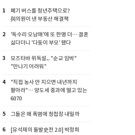
1
폐기 버스를 청년주택으로?
與의원이 낸 부동산 해결책
2
'독수리 오남매'에 또 한명 더… 결혼
싫다더니 '다둥이 부모' 됐다
3
모즈타바 위독설... "순교 임박"
"만나기 어려워"
4
"직접 농사 안 지으면 내년까지
팔아라"… 양도세 중과에 떨고 있는
6070
5
그들은 왜 폭염에 청첩장 내밀까
6
[유석재의 돌발史전 2.0] 박정희