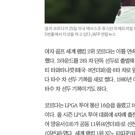
넬리 코르다가 25일 미국 텍사스주 휴스턴의 메모리얼 
5번홀에서 티샷을 하고 있다./AFP 연합뉴스
여자 골프 세계 랭킹 2위 코르다는 이틀 연속 
했다. 2라운드를 2타 차 단독 선두로 출발해
티 타와타나낏(태국·8언더파)을 6타 차로 앞
다 타수 차 선두 기록을 새로 썼다. 1980년
타수 차 선두 기록이기도 하다.
코르다는 LPGA 투어 통산 16승을 올렸고 
이다. 올 시즌 LPGA 투어 대회에 4차례 출
어 양윤서(18)가 공동 11위(4언더파)로 선
(이븐파)였다. 세계 랭킹 1위 지노 티띠꾼(