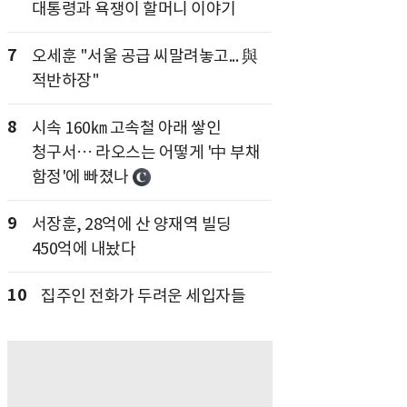
대통령과 욕쟁이 할머니 이야기
7
오세훈 "서울 공급 씨말려놓고... 與
적반하장"
8
시속 160㎞ 고속철 아래 쌓인
청구서… 라오스는 어떻게 '中 부채
함정'에 빠졌나
9
서장훈, 28억에 산 양재역 빌딩
450억에 내놨다
10
집주인 전화가 두려운 세입자들