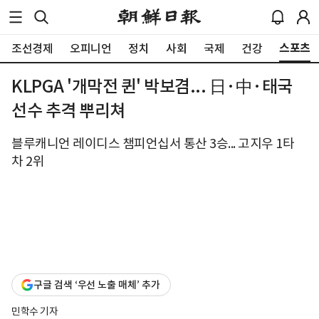
스포츠
조선경제
오피니언
정치
사회
국제
건강
KLPGA '개막전 퀸' 박보겸... 日·中·태국
선수 추격 뿌리쳐
블루캐니언 레이디스 챔피언십서 통산 3승... 고지우 1타
차 2위
구글 검색 ‘우선 노출 매체’ 추가
민학수 기자