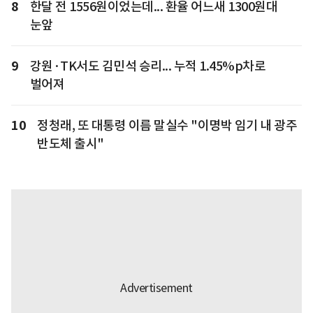
8
한달 전 1556원이었는데... 환율 어느새 1300원대
눈앞
9
강원·TK서도 김민석 승리... 누적 1.45%p차로
벌어져
10
정청래, 또 대통령 이름 말실수 "이명박 임기 내 광주
반도체 출시"