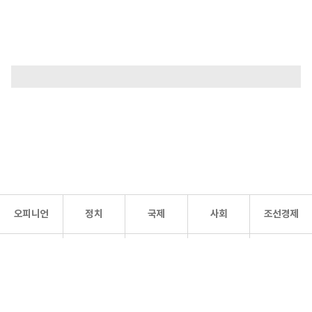
오피니언
정치
국제
사회
조선경제
문화·
조선
스포츠
건강
조선몰
연예
리더스
조선일보 공식 SNS