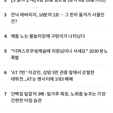
3
전닉 레버리지, 10분의 1로… 그 돈이 옮겨가 사들인
건?
4
애들 노는 물놀이장에 구렁이가 나타났다
5
"더퍼스트무빙캐슬에 의원님이나 사세요" 2030 분노
폭발
6
'AT 7번 ' 이강인, 상암 5만 관중 앞에서 강렬한
데뷔전...AT는 맨시티에 1대3 패배
7
단백질 달걀의 3배·밀가루 제로, 노화를 늦추는 가장
간편한 아침 습관