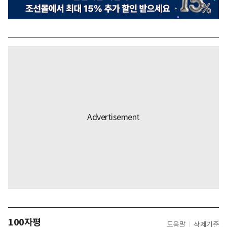
100자평
도움말
삭제기준