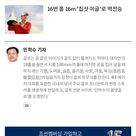
16번 홀 16m '칩샷 이글'로 역전승
민학수 기자
골프는 꿈 같은 이야기가 끝도 없이 펼쳐지는 무대다. 대자연의
18홀을 돌면서 지름 108mm의 홀에 마지막 공을 집어 넣을 때
까지 겪는 기쁨, 노여움, 슬픔, 즐거움, 사랑, 미움, 욕심(喜怒哀
樂愛惡慾)의 일곱가지 감정이 골프의 무늬를 만든다. 4대 메이
저 대회를 포함한 국내외 남녀 주요 골프 토너먼트의 현장 스토
리를 생생하게 전달하고, 골프 전문 사이트 ‘민학수의 올댓골
프’를 운영한다.