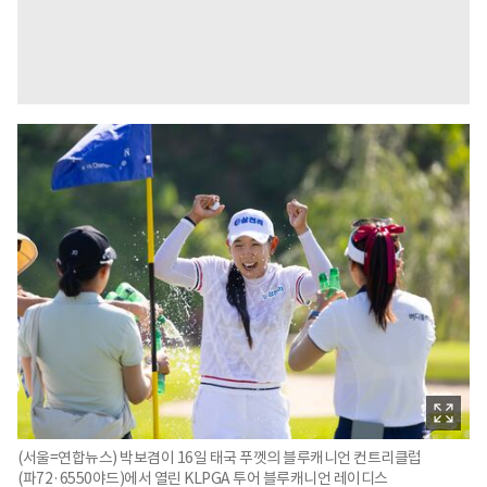
(서울=연합뉴스) 박보겸이 16일 태국 푸껫의 블루캐니언 컨트리클럽
(파72·6550야드)에서 열린 KLPGA 투어 블루캐니언 레이디스