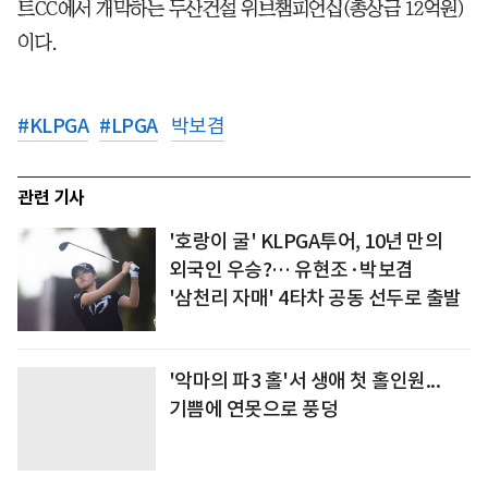
트CC에서 개막하는 두산건설 위브챔피언십(총상금 12억원)
이다.
#
KLPGA
#
LPGA
박보겸
관련 기사
'호랑이 굴' KLPGA투어, 10년 만의
외국인 우승?… 유현조·박보겸
'삼천리 자매' 4타차 공동 선두로 출발
'악마의 파3 홀'서 생애 첫 홀인원...
기쁨에 연못으로 풍덩