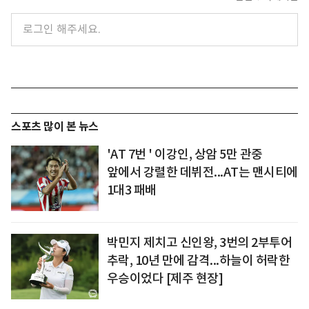
스포츠 많이 본 뉴스
'AT 7번 ' 이강인, 상암 5만 관중
앞에서 강렬한 데뷔전...AT는 맨시티에
1대3 패배
박민지 제치고 신인왕, 3번의 2부투어
추락, 10년 만에 감격...하늘이 허락한
우승이었다 [제주 현장]