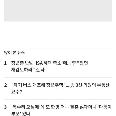
많이 본 뉴스
1
청년층 반발 'ISA 혜택 축소'에... 李 "전면
재검토하라" 질타
2
"폐기 버스 개조해 청년주택"... 與 3선 의원의 부동산
묘수?
3
'독수리 오남매'에 또 한명 더… 결혼 싫다더니 '다둥이
부모' 됐다