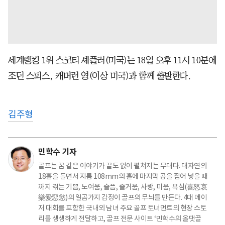
세계랭킹 1위 스코티 셰플러(미국)는 18일 오후 11시 10분에
조던 스피스, 캐머런 영(이상 미국)과 함께 출발한다.
김주형
민학수 기자
골프는 꿈 같은 이야기가 끝도 없이 펼쳐지는 무대다. 대자연의
18홀을 돌면서 지름 108mm의 홀에 마지막 공을 집어 넣을 때
까지 겪는 기쁨, 노여움, 슬픔, 즐거움, 사랑, 미움, 욕심(喜怒哀
樂愛惡慾)의 일곱가지 감정이 골프의 무늬를 만든다. 4대 메이
저 대회를 포함한 국내외 남녀 주요 골프 토너먼트의 현장 스토
리를 생생하게 전달하고, 골프 전문 사이트 ‘민학수의 올댓골