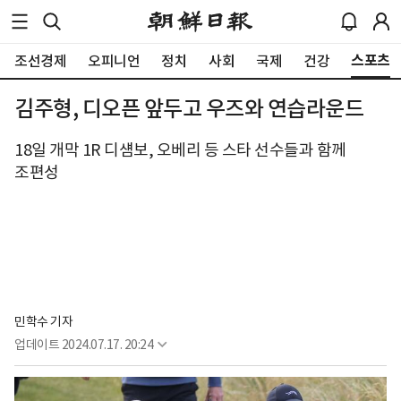
스포츠
조선경제
오피니언
정치
사회
국제
건강
김주형, 디오픈 앞두고 우즈와 연습라운드
18일 개막 1R 디섐보, 오베리 등 스타 선수들과 함께
조편성
민학수 기자
업데이트
2024.07.17. 20:24