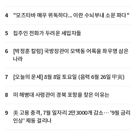
4
"모즈타바 매우 위독하다... 이란 수뇌부내 소문 파다"
5
집주인 전화가 두려운 세입자들
6
[박정훈 칼럼] 국방장관이 모택동 어록을 좌우명 삼은
나라
7
[오늘의 운세] 8월 8일 토요일 (음력 6월 26일 甲寅)
8
미 해병대 사령관이 경북 포항을 찾은 이유는
9
美 고용 충격, 7월 일자리 2만3000개 감소… '9월 금리
인상' 제동 걸리나