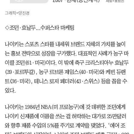
그래픽=양진경
◇조던·호날두...수퍼스타 마케팅
나이키는 스포츠 스타를 내세워 브랜드 자체의 가치를 높이
는 홍보 전략으로 성장을 구가했다. 대표적인 사례가 농구 마
이클 조던(61·미국)이다. 이 밖에 축구 크리스티아누 호날두
(39·포르투갈), 농구 르브론 제임스(40·미국)와 케빈 듀랜
트(36·미국), 테니스 로저 페더러(43·스위스) 등을 꼽을 수
있다.
나이키는 1984년 NBA(미 프로농구)에 갓 데뷔한 조던에게
나이키 신제품에 이름을 쓰는 걸 허락하는 대가로 25만달러
와 향후 제품 수입의 5%를 주기로 계약을 맺었다. ‘에어 조