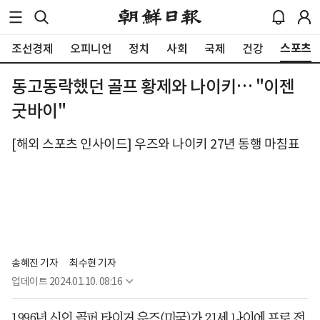
스포츠
조선경제
오피니언
정치
사회
국제
건강
동고동락했던 골프 황제와 나이키… "이젠
굿바이"
[해외 스포츠 인사이드] 우즈와 나이키 27년 동행 마침표
송혜진 기자
최수현 기자
업데이트
2024.01.10. 08:16
1996년 신인 골퍼 타이거 우즈(미국)가 21세 나이에 프로 전