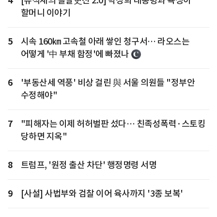
4
[유석재의 돌발史전 2.0] 박정희 대통령과 욕쟁이
할머니 이야기
5
시속 160㎞ 고속철 아래 쌓인 청구서… 라오스는
어떻게 '中 부채 함정'에 빠졌나
6
'부동산세 역풍' 비상 걸린 與 서울 의원들 "정부안
수정해야"
7
"피해자는 이제 허허벌판 섰다… 친족성폭력·스토킹
당하면 지옥"
8
트럼프, '원정 출산 차단' 행정명령 서명
9
[사설] 사법부와 검찰 이어 육사까지 '3종 보복'