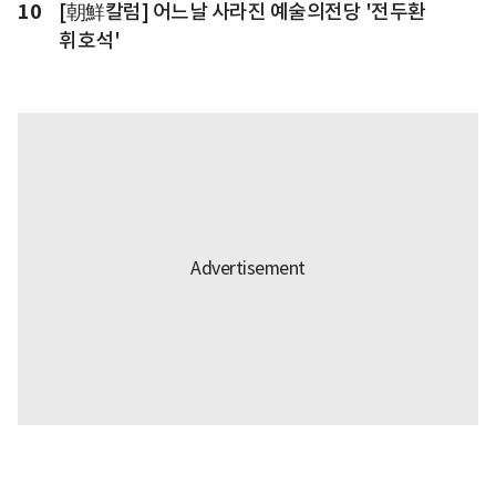
10
[朝鮮칼럼] 어느날 사라진 예술의전당 '전두환
휘호석'