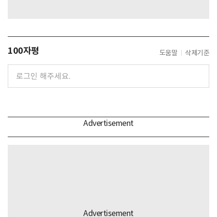
100자평
도움말
삭제기준