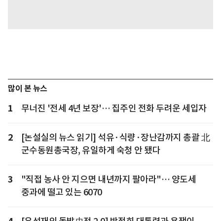
많이 본 뉴스
1
무너진 '전세 4년 보장'… 집주인 전화 두려운 세입자
2
[논설실의 뉴스 읽기] 석유·식량·장난감까지 총괄 北
군수동원총국장, 유일하게 숙청 안 됐다
3
"직접 농사 안 지으면 내년까지 팔아라"… 양도세
중과에 떨고 있는 6070