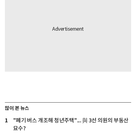
많이 본 뉴스
1
"폐기 버스 개조해 청년주택"... 與 3선 의원의 부동산
묘수?