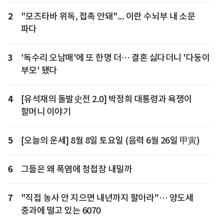
2
"모즈타바 위독, 접촉 안돼"... 이란 수뇌부 내 소문
파다
3
'독수리 오남매'에 또 한명 더… 결혼 싫다더니 '다둥이
부모' 됐다
4
[유석재의 돌발史전 2.0] 박정희 대통령과 욕쟁이
할머니 이야기
5
[오늘의 운세] 8월 8일 토요일 (음력 6월 26일 甲寅)
6
그들은 왜 폭염에 청첩장 내밀까
7
"직접 농사 안 지으면 내년까지 팔아라"… 양도세
중과에 떨고 있는 6070