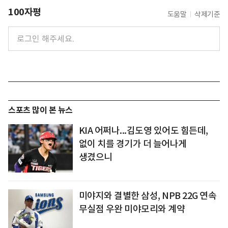
100자평
도움말
삭제기준
스포츠 많이 본 뉴스
KIA 어쩌나...김도영 있어도 힘든데,
없이 치를 경기가 더 늘어나게
생겼으니
미야지와 결별한 삼성, NPB 22G 연속
무실점 우완 미야모리와 계약