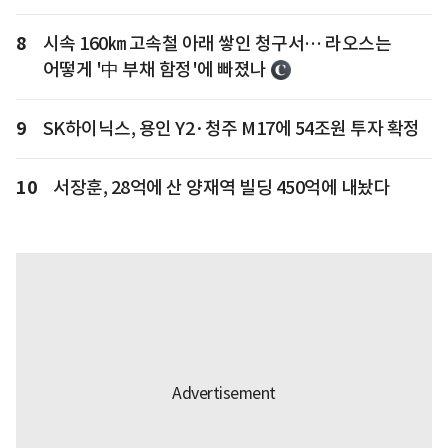
8
시속 160㎞ 고속철 아래 쌓인 청구서… 라오스는
어떻게 '中 부채 함정'에 빠졌나
9
SK하이닉스, 용인 Y2·청주 M17에 54조원 투자 확정
10
서장훈, 28억에 산 양재역 빌딩 450억에 내놨다