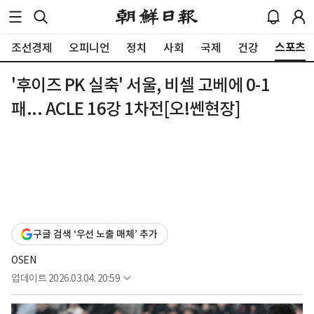
스포츠
조선경제
오피니언
정치
사회
국제
건강
'후이즈 PK 실축' 서울, 비셀 고베에 0-1
패... ACLE 16강 1차전[오!쎈현장]
구글 검색 ‘우선 노출 매체’ 추가
OSEN
업데이트
2026.03.04. 20:59