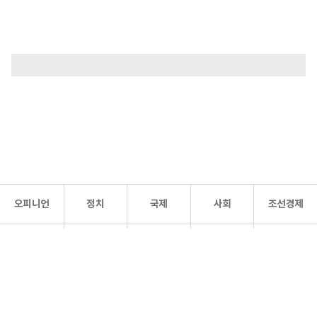
오피니언
정치
국제
사회
조선경제
문화·
조선
스포츠
건강
조선몰
연예
리더스
조선일보 공식 SNS