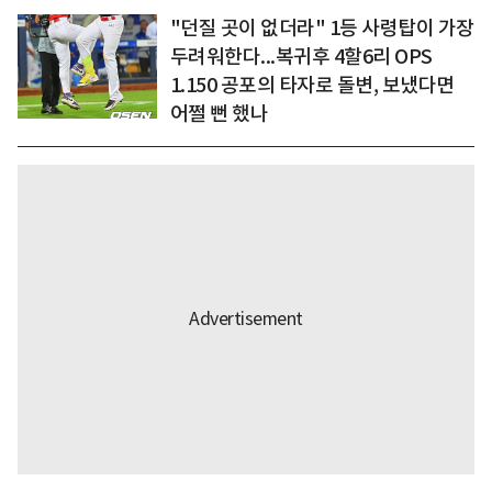
"던질 곳이 없더라" 1등 사령탑이 가장
두려워한다...복귀후 4할6리 OPS
1.150 공포의 타자로 돌변, 보냈다면
어쩔 뻔 했나