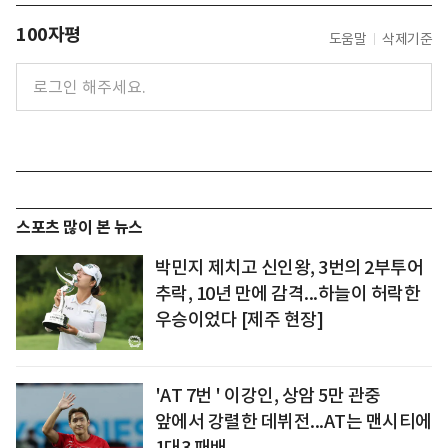
100자평
도움말
삭제기준
스포츠 많이 본 뉴스
박민지 제치고 신인왕, 3번의 2부투어
추락, 10년 만에 감격...하늘이 허락한
우승이었다 [제주 현장]
'AT 7번 ' 이강인, 상암 5만 관중
앞에서 강렬한 데뷔전...AT는 맨시티에
1대3 패배