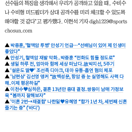
선수들의 특징을 생각해서 우리가 공격하고 있을 때, 수비수
나 수비형 미드필더가 상대 공격수를 미리 체크할 수 있도록
해야할 것 같다"고 평가했다. 이현석 기자 digh1229@sports
chosun.com
▲
박중훈, '혈액암 투병' 안성기 언급…“선배님이 있어 제 인생이
좋았다”
▲
안성기, 혈액암 재발 악화...박중훈 “전화도 힘들 정도로”
▲
생일 하루 전, 엄마와 함께 세상 떠났다..故박지선, 5주기
▲
'설운도 딸♥' 조선족 디아크, 대마 유통-흡연 혐의 체포
▲
'남편상' 김선영 앵커 “故백성문, 항암 중 눈 실명해도 사력 다
해..이제 평온하길”
▲
이천수♥심하은, 결혼 13년만 중대 결정..쌍둥이 남매 가정보
육 “봄까지 잘해보자”
▲
'이혼 2번→재결합' 나한일♥유혜영 “합가 1년 차, 세번째 신혼
즐기는 중” ('바디')