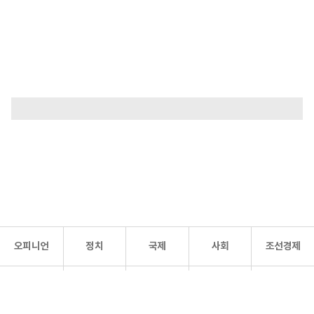
오피니언
정치
국제
사회
조선경제
문화·
조선
스포츠
건강
조선몰
연예
리더스