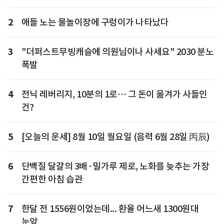
2
애들 노는 물놀이장에 구렁이가 나타났다
3
"더퍼스트무빙캐슬에 의원님이나 사세요" 2030 분노
폭발
4
전닉 레버리지, 10분의 1로… 그 돈이 옮겨가 사들인
건?
5
[오늘의 운세] 8월 10일 월요일 (음력 6월 28일 丙辰)
6
단백질 달걀의 3배·밀가루 제로, 노화를 늦추는 가장
간편한 아침 습관
7
한달 전 1556원이었는데... 환율 어느새 1300원대
눈앞