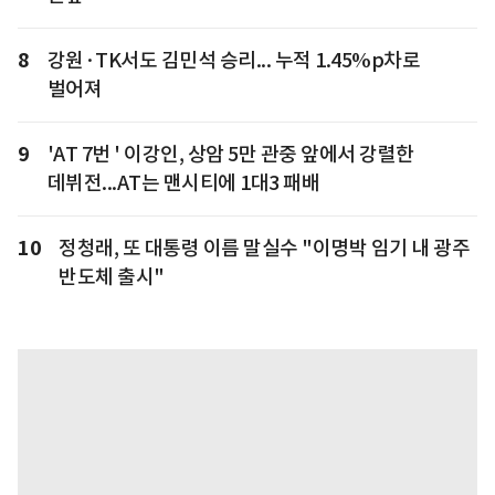
8
강원·TK서도 김민석 승리... 누적 1.45%p차로
벌어져
9
'AT 7번 ' 이강인, 상암 5만 관중 앞에서 강렬한
데뷔전...AT는 맨시티에 1대3 패배
10
정청래, 또 대통령 이름 말실수 "이명박 임기 내 광주
반도체 출시"