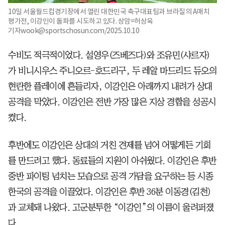
10일 서울월드컵경기장에서 열린 대한민국 축구대표팀과 브라질의 A매치
평가전, 이강인이 돌파를 시도하고 있다. 상암=허상욱
기자wook@sportschosun.com/2025.10.10
수비도 적극적이었다. 설영우(즈베즈다)와 조유민(샤르자)
가 비니시우스 주니오르-호드리구, 두 레알 마드리드 듀오의
현란한 플레이에 흔들리자, 이강인은 아래까지 내려가 상대
공격을 막았다. 이강인은 전반 가장 많은 지상 경합을 성공시
켰다.
후반에도 이강인은 상대의 거친 견제를 넘어 어떻게든 기회
를 만드려고 했다. 동료들의 지원이 아쉬웠다. 이강인은 후반
중반 파이팅 넘치는 모습으로 공격 가담을 요구하는 등 시종
한국의 공격을 이끌었다. 이강인은 후반 36분 이동경(김천)
과 교체돼 나왔다. 고군분투한 “이강인”의 이름이 울려퍼졌
다.