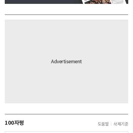
100자평
도움말
삭제기준