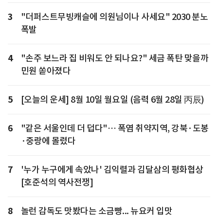
3
"더퍼스트무빙캐슬에 의원님이나 사세요" 2030 분노
폭발
4
"손주 보느라 집 비워도 안 되나요?" 세금 폭탄 맞을까
민원 쏟아졌다
5
[오늘의 운세] 8월 10일 월요일 (음력 6월 28일 丙辰)
6
"같은 서울인데 더 덥다"… 폭염 취약지역, 강북·도봉
·중랑에 몰렸다
7
'누가 누구에게 속았나' 김익렬과 김달삼의 평화협상
[호준석의 역사전쟁]
8
놀런 감독도 맛봤다는 소금빵... 뉴요커 입맛