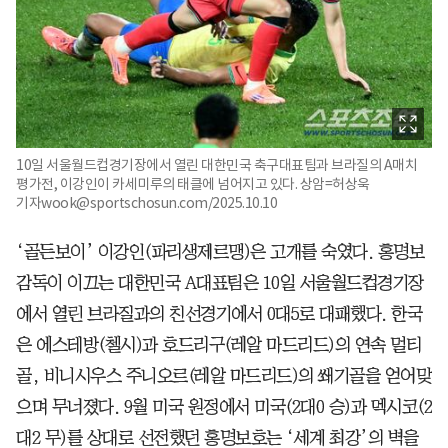
10일 서울월드컵경기장에서 열린 대한민국 축구대표팀과 브라질의 A매치
평가전, 이강인이 카세미루의 태클에 넘어지고 있다. 상암=허상욱
기자wook@sportschosun.com/2025.10.10
‘골든보이’ 이강인(파리생제르맹)은 고개를 숙였다. 홍명보
감독이 이끄는 대한민국 A대표팀은 10일 서울월드컵경기장
에서 열린 브라질과의 친선경기에서 0대5로 대패했다. 한국
은 에스테방(첼시)과 호드리구(레알 마드리드)의 연속 멀티
골, 비니시우스 주니오르(레알 마드리드)의 쐐기골을 얻어맞
으며 무너졌다. 9월 미국 원정에서 미국(2대0 승)과 멕시코(2
대2 무)를 상대로 선전했던 홍명보호는 ‘세계 최강’의 벽을