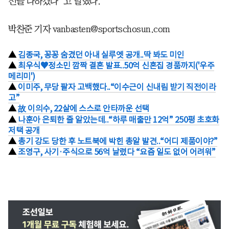
선을 다하겠다”고 말했다.
박찬준 기자 vanbasten@sportschosun.com
▲
김종국, 꽁꽁 숨겼던 아내 실루엣 공개..딱 봐도 미인
▲
최우식♥정소민 깜짝 결혼 발표..50억 신혼집 경품까지('우주
메리미')
▲
이미주, 무당 팔자 고백했다..“이수근이 신내림 받기 직전이라
고”
▲
故 이의수, 22살에 스스로 안타까운 선택
▲
나훈아 은퇴한 줄 알았는데..“하루 매출만 12억” 250평 초호화
저택 공개
▲
총기 강도 당한 후 노트북에 박힌 총알 발견..“어디 제품이야?”
▲
조영구, 사기·주식으로 56억 날렸다 “요즘 일도 없어 어려워”