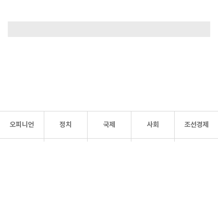
오피니언
정치
국제
사회
조선경제
문화·
조선
스포츠
건강
조선몰
연예
리더스
조선일보 공식 SNS