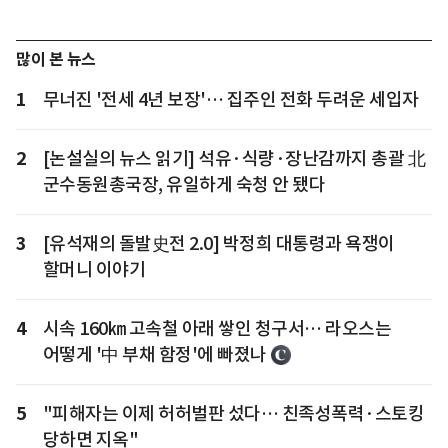
많이 본 뉴스
1
무너진 '전세 4년 보장'… 집주인 전화 두려운 세입자
2
[논설실의 뉴스 읽기] 석유·식량·장난감까지 총괄 北
군수동원총국장, 유일하게 숙청 안 됐다
3
[유석재의 돌발史전 2.0] 박정희 대통령과 욕쟁이
할머니 이야기
4
시속 160㎞ 고속철 아래 쌓인 청구서… 라오스는
어떻게 '中 부채 함정'에 빠졌나
5
"피해자는 이제 허허벌판 섰다… 친족성폭력·스토킹
당하면 지옥"