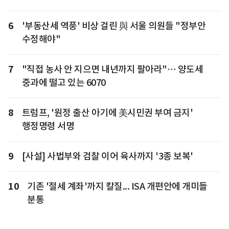
6
'부동산세 역풍' 비상 걸린 與 서울 의원들 "정부안
수정해야"
7
"직접 농사 안 지으면 내년까지 팔아라"… 양도세
중과에 떨고 있는 6070
8
트럼프, '원정 출산 아기에 美시민권 부여 금지'
행정명령 서명
9
[사설] 사법부와 검찰 이어 육사까지 '3종 보복'
10
기존 '절세 계좌'까지 칼질... ISA 개편안에 개미들
분통