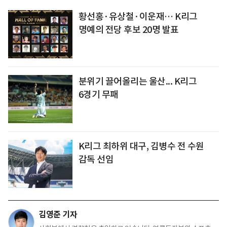
황선홍·유상철·이운재… K리그
명예의 전당 후보 20명 발표
분위기 끌어올리는 울산... K리그
6경기 무패
K리그 최하위 대구, 김병수 전 수원
감독 선임
김영준 기자