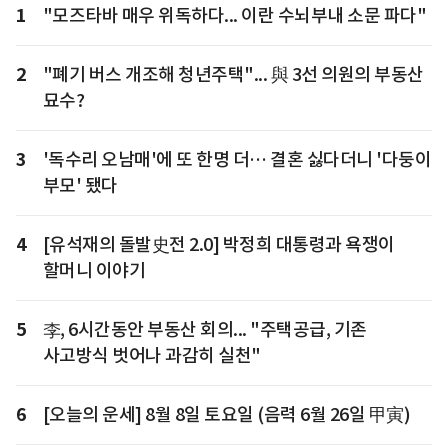
1
"모즈타바 매우 위독하다... 이란 수뇌부내 소문 파다"
2
"폐기 버스 개조해 청년주택"... 與 3선 의원의 부동산
묘수?
3
'독수리 오남매'에 또 한명 더… 결혼 싫다더니 '다둥이
부모' 됐다
4
[유석재의 돌발史전 2.0] 박정희 대통령과 욕쟁이
할머니 이야기
5
李, 6시간동안 부동산 회의... "주택공급, 기존
사고방식 벗어나 과감히 실천"
6
[오늘의 운세] 8월 8일 토요일 (음력 6월 26일 甲寅)