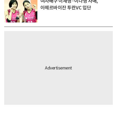
여자배구 이재영·이다영 자매,
아제르바이잔 투란VC 입단