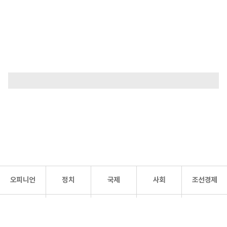
오피니언
정치
국제
사회
조선경제
문화·
조선
스포츠
건강
조선몰
연예
리더스