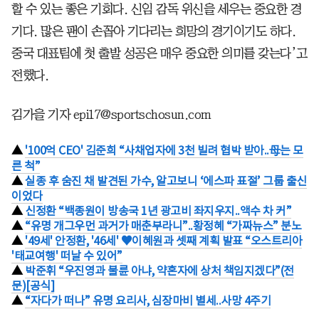
할 수 있는 좋은 기회다. 신임 감독 위신을 세우는 중요한 경
기다. 많은 팬이 손꼽아 기다리는 희망의 경기이기도 하다.
중국 대표팀에 첫 출발 성공은 매우 중요한 의미를 갖는다’고
전했다.
김가을 기자 epi17@sportschosun.com
▲
'100억 CEO' 김준희 “사채업자에 3천 빌려 협박 받아..母는 모
른 척”
▲
실종 후 숨진 채 발견된 가수, 알고보니 ‘에스파 표절’ 그룹 출신
이었다
▲
신정환 “백종원이 방송국 1년 광고비 좌지우지..액수 차 커”
▲
“유명 개그우먼 과거가 매춘부라니”..황정혜 “가짜뉴스” 분노
▲
'49세' 안정환, '46세' ♥이혜원과 셋째 계획 발표 “오스트리아
'태교여행' 떠날 수 있어”
▲
박준휘 “우진영과 불륜 아냐, 약혼자에 상처 책임지겠다”(전
문)[공식]
▲
“자다가 떠나” 유명 요리사, 심장마비 별세..사망 4주기