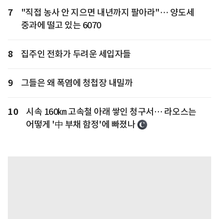
7
"직접 농사 안 지으면 내년까지 팔아라"… 양도세
중과에 떨고 있는 6070
8
집주인 전화가 두려운 세입자들
9
그들은 왜 폭염에 청첩장 내밀까
10
시속 160㎞ 고속철 아래 쌓인 청구서… 라오스는
어떻게 '中 부채 함정'에 빠졌나