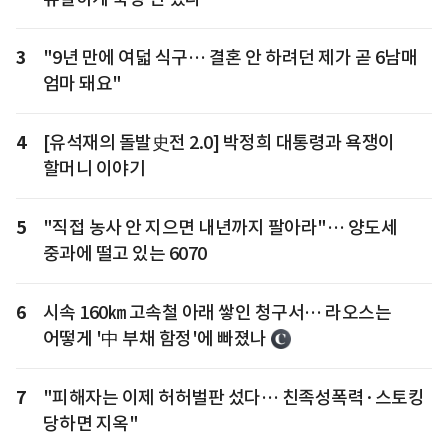
3
"9년 만에 여덟 식구… 결혼 안 하려던 제가 곧 6남매
엄마 돼요"
4
[유석재의 돌발史전 2.0] 박정희 대통령과 욕쟁이
할머니 이야기
5
"직접 농사 안 지으면 내년까지 팔아라"… 양도세
중과에 떨고 있는 6070
6
시속 160㎞ 고속철 아래 쌓인 청구서… 라오스는
어떻게 '中 부채 함정'에 빠졌나
7
"피해자는 이제 허허벌판 섰다… 친족성폭력·스토킹
당하면 지옥"