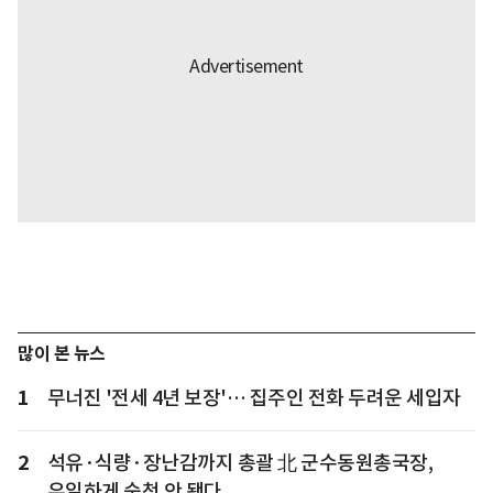
많이 본 뉴스
1
무너진 '전세 4년 보장'… 집주인 전화 두려운 세입자
2
석유·식량·장난감까지 총괄 北 군수동원총국장,
유일하게 숙청 안 됐다