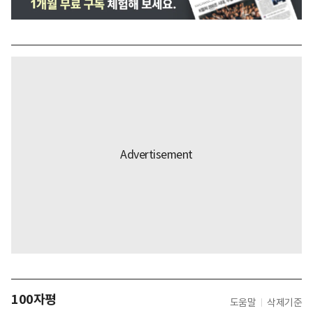
100자평
도움말
삭제기준