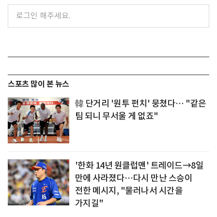
스포츠 많이 본 뉴스
韓 단거리 '원투 펀치' 뭉쳤다… "같은
팀 되니 무서울 게 없죠"
'한화 14년 원클럽맨' 트레이드→8일
만에 사라졌다…다시 만난 스승이
전한 메시지, "물러나서 시간을
가지길"