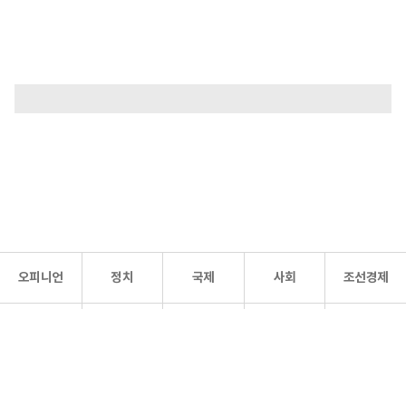
오피니언
정치
국제
사회
조선경제
문화·
조선
스포츠
건강
조선몰
연예
리더스
조선일보 공식 SNS