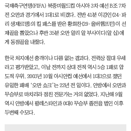
국제축구연맹(FIFA) 북중미월드컵 아시아 3차 예선 B조 7차
전 오만과 경기에서 1대1로 비겼다. 전반 41분 이강인(24·파
리 생제르맹)의 킬 패스를 받은 황희찬(29·울버햄프턴)이 선
제골을 뽑았으나 후반 35분 오만 알리 알 부사이디(알 십)에
게 동점골을 내줬다.
한국 처지에선 충격이나 다름 없는 결과다. 전력상 절대 우세
라고 평가받았고, 이날 전까지 상대 전적 역시 5승 1패로 압
도적 우위. 2003년 10월 아시안컵 예선에서 1대3으로 졌던
유일한 패배 ‘오만 쇼크’는 22년 전 일이다. 안방에서 오만과
무승부로 마치리라 점친 전문가는 거의 없었다. 지난해 9월
역시 안방에서 팔레스타인과 0대0 무승부 졸전을 벌인 이후
두번째 수모다.