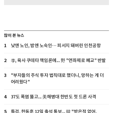
많이 본 뉴스
1
낮엔 노인, 밤엔 노숙인… 피서지 돼버린 인천공항
2
李, 육사 쿠데타 책임론에... 野 "연좌제로 폐교" 반발
3
"부자들의 주식 투자 법칙대로 했더니, 망하는 게 더
어려웠다"
4
37도 폭염 뚫고... 美해병대 한반도 첫 드론 사격
5
특검, 한동훈 12일 출석 통보... 韓 "받은적 없어,