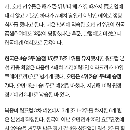
간. 오만 선수들은 해가 뜬 뒤부터 해가 질 때까지 물도 입에
대지 않고 기도만 하다가 A매치 당일인 이날만 예외로 정상
식사를 했다고 한다. 더운 날씨에 익숙한 오만 선수단이 한국
꽃샘추위에도 적잖이 당황했다는 후문. 그럼에도 비겼으니
한국에겐 여러모로 굴욕이다.
한국은 4승 3무(승점 15)로 B조 1위를 유지
했지만 월드컵 본
선 진출 확정은 다음번 A매치 기간(6월5일 이라크전과 10일
쿠웨이트전)으로 넘기게 됐다.
오만은 4위(2승1무4패 승점
7)다.
오만과는 1승1무로 예선을 마쳤다. 지난해 10월 원정
경기에선 3대1로 낙승한 바 있다.
북중미 월드컵 3차 예선에서 3개 조 1~2위를 차지한 6개 팀
은 본선에 직행한다. 한국이 이날 오만전과 25일 요르단전에
서 2연승을 거두면 남은 경기 결과와 상관없이 최소 2위를 확