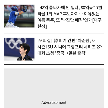
"48억 톱타자에 안 밀려, 80억급" 7월
타율 1위 MVP 후보까지… 이유있는
여름 폭주, 또 '박진만 매직'인가[대구
현장]
[오피셜]'韓 피겨 간판' 차준환, 새
시즌 ISU 시니어 그랑프리 시리즈 2개
대회 초청 '중국→일본 출격'