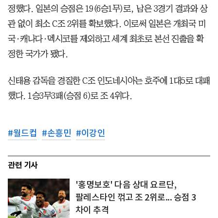
정했다. 일본의 승점은 19(6승1무)로, 남은 3경기 결과와 상
관 없이 최소 C조 2위를 확보했다. 이로써 일본은 개최국 미
국·캐나다·멕시코를 제외하고 세계 최초로 본선 진출을 확
정한 국가가 됐다.
신태용 감독을 경질한 C조 인도네시아는 호주에 1대5로 대패
했다. 1승3무3패(승점 6)로 조 4위다.
#
월드컵
#
손흥민
#
이강인
관련 기사
'홍명보호' 다음 상대 요르단,
팔레스타인 꺾고 조 2위로... 승점 3
차이 추격