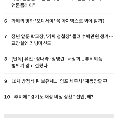
언론플레이"
6
화제의 영화 '오디세이' 꼭 아이맥스로 봐야 할까?
7
정년 앞둔 학교장, '가짜 청첩장' 돌려 수백만원 챙겨…
교장실엔 러닝머신도
8
[단독] 유진·장나라·장영란·서정희... 뷰티제품
뻥튀기 광고 걸렸다
9
10차 방정식 된 보유세... '양포 세무사' 재등장할 판
10
추미애 "경기도 재정 비상 상황" 선언, 왜?