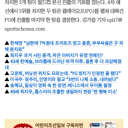
차지한 2개 팀이 월드컵 본선 진출의 기회를 잡는다. 4차 예
선에서 2위를 차지한 두 팀은 플레이오프(PO)를 펼쳐 대륙간
PO에 진출할 마지막 한 팀을 결정한다. 김가을 기자 epi17@
sportschosun.com
▲
한채영 “남편에 7억원대 프러포즈 받고 결혼, 부부싸움은 子 피
해 문자로”
▲
최지우 과거 사진 충격..작은 아버지가 유명 연예인?
▲
43세 한예슬, 브라톱에 드러난 파격 타투..결혼 후 더 과감해졌
네
▲
고준희, 버닝썬 위치도 모르는데..“YG 방치가 인정한 꼴 됐다”
▲
이국주·정주리, 안영미와 절교 “3번의 나체 소동..내려놨다”
▲
송혜교, 일상이 영화 속 한 장면..베니스에서 우아美 절정
▲
49세 최지우, 톱스타의 조촐한 생일파티 현장 '찐 행복 미소'