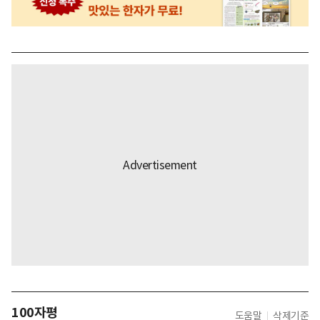
100자평
도움말
삭제기준