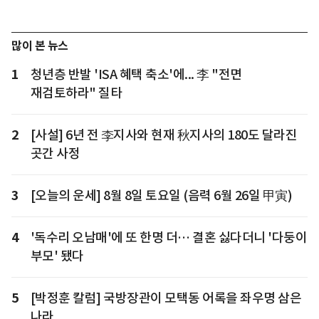
많이 본 뉴스
1
청년층 반발 'ISA 혜택 축소'에... 李 "전면
재검토하라" 질타
2
[사설] 6년 전 李지사와 현재 秋지사의 180도 달라진
곳간 사정
3
[오늘의 운세] 8월 8일 토요일 (음력 6월 26일 甲寅)
4
'독수리 오남매'에 또 한명 더… 결혼 싫다더니 '다둥이
부모' 됐다
5
[박정훈 칼럼] 국방장관이 모택동 어록을 좌우명 삼은
나라