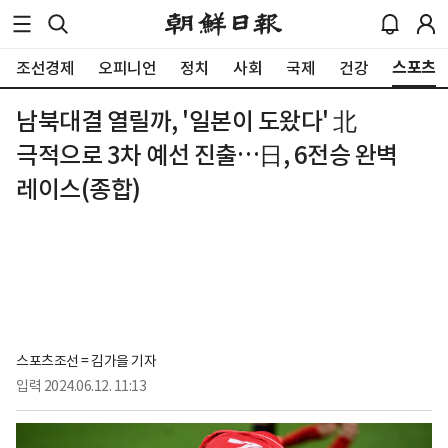
스포츠
조선경제
오피니언
정치
사회
국제
건강
남북대결 열릴까, '일본이 도왔다' 北
극적으로 3차 예선 진출…日, 6전승 완벽
레이스(종합)
스포츠조선 = 김가을 기자
입력
2024.06.12. 11:13