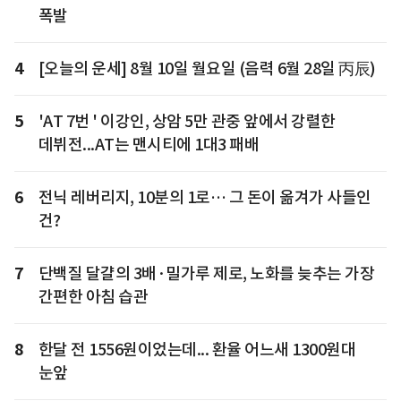
폭발
4
[오늘의 운세] 8월 10일 월요일 (음력 6월 28일 丙辰)
5
'AT 7번 ' 이강인, 상암 5만 관중 앞에서 강렬한
데뷔전...AT는 맨시티에 1대3 패배
6
전닉 레버리지, 10분의 1로… 그 돈이 옮겨가 사들인
건?
7
단백질 달걀의 3배·밀가루 제로, 노화를 늦추는 가장
간편한 아침 습관
8
한달 전 1556원이었는데... 환율 어느새 1300원대
눈앞