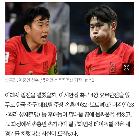
손흥민, 이강인 선수. /박재만 스포츠조선 기자·뉴스1
이래서 졸전을 펼쳤을까. 아시안컵 축구 4강 요르단전을 앞
두고 한국 축구 대표팀 주장 손흥민(32·토트넘)과 이강인(23
·파리 생제르맹) 등 후배들이 말다툼 끝에 몸싸움을 펼쳤고,
그 과정에서 손흥민 손가락이 탈구되면서 테이프를 감은 채
경기를 치렀다는 사실이 드러났다.