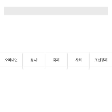
오피니언
정치
국제
사회
조선경제
문화·
조선
스포츠
건강
조선몰
연예
리더스
조선일보 공식 SNS