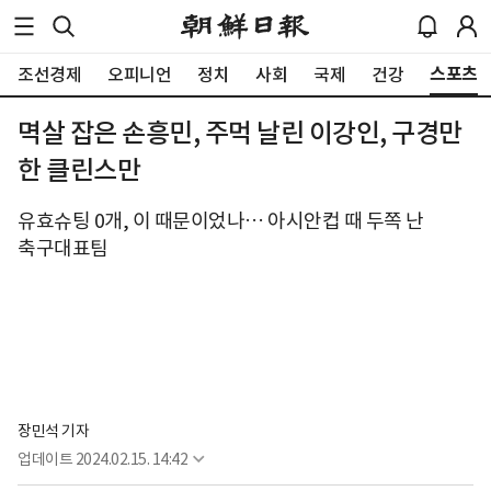
스포츠
조선경제
오피니언
정치
사회
국제
건강
멱살 잡은 손흥민, 주먹 날린 이강인, 구경만
한 클린스만
유효슈팅 0개, 이 때문이었나… 아시안컵 때 두쪽 난
축구대표팀
장민석 기자
업데이트
2024.02.15. 14:42