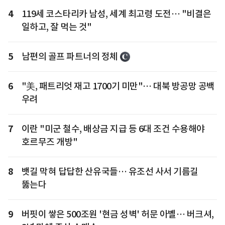
4
119세 코스타리카 남성, 세계 최고령 도전… "비결은
일하고, 잘 먹는 것"
5
남편의 골프 파트너의 정체
6
"美, 패트리엇 재고 1700기 미만"… 대북 방공망 공백
우려
7
이란 "미군 철수, 배상금 지급 등 6대 조건 수용해야
호르무즈 개방"
8
뱃길 막혀 답답한 산유국들… 유조선 사서 기름길
뚫는다
9
버핏이 쌓은 500조원 '현금 성벽' 허문 아벨… 버크셔,