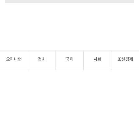
오피니언
정치
국제
사회
조선경제
문화·
조선
스포츠
건강
조선몰
연예
리더스
조선일보 공식 SNS
개인정보처리방침
사이트맵
Copyright 조선일보 All rights reserved. 무단 전재 및 재배포 금지.