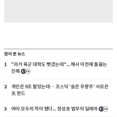
많이 본 뉴스
1
"과거 육군 대학도 뺏겼는데"... 해사 이전에 들끓는
진해
2
개인은 9조 팔았는데… 코스닥 '숨은 우량주' 사모은
美 펀드
3
여야 모두의 적이 됐다... 정성호 법무의 딜레마