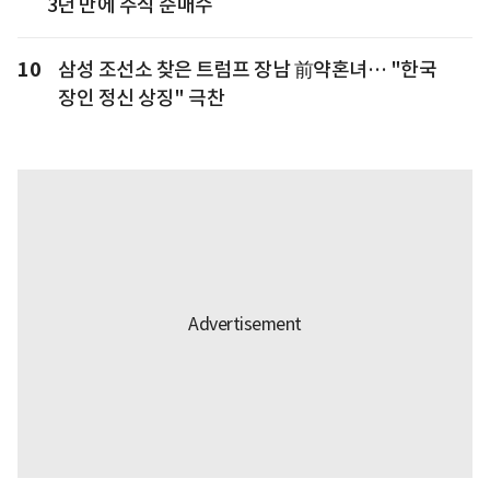
3년 만에 주식 순매수
10
삼성 조선소 찾은 트럼프 장남 前약혼녀… "한국
장인 정신 상징" 극찬