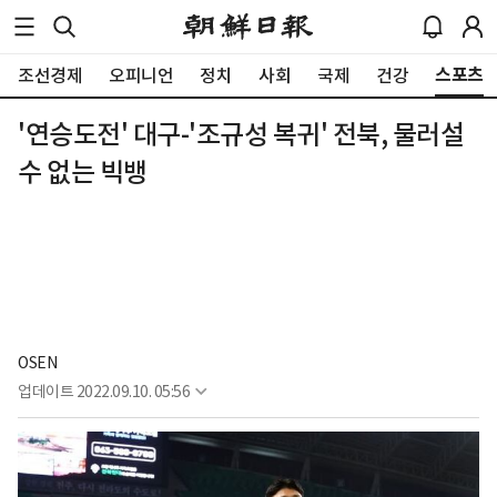
스포츠
조선경제
오피니언
정치
사회
국제
건강
'연승도전' 대구-'조규성 복귀' 전북, 물러설
수 없는 빅뱅
OSEN
업데이트
2022.09.10. 05:56