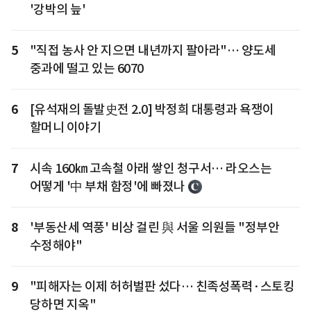
'강박의 늪'
5
"직접 농사 안 지으면 내년까지 팔아라"… 양도세
중과에 떨고 있는 6070
6
[유석재의 돌발史전 2.0] 박정희 대통령과 욕쟁이
할머니 이야기
7
시속 160㎞ 고속철 아래 쌓인 청구서… 라오스는
어떻게 '中 부채 함정'에 빠졌나
8
'부동산세 역풍' 비상 걸린 與 서울 의원들 "정부안
수정해야"
9
"피해자는 이제 허허벌판 섰다… 친족성폭력·스토킹
당하면 지옥"