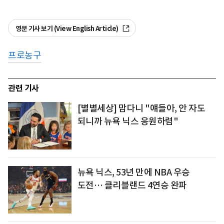
영문 기사 보기 (View English Article)
프로농구
관련 기사
[별별세상] 맘다니 "얘들아, 안 자도
되니까 뉴욕 닉스 응원하렴"
뉴욕 닉스, 53년 만에 NBA 우승
도전… 클리블랜드 4연승 완파