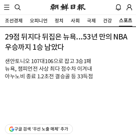
스포츠
조선경제
오피니언
정치
사회
국제
건강
29점 뒤지다 뒤집은 뉴욕...53년 만의 NBA
우승까지 1승 남았다
샌안토니오 107대106으로 잡고 3승1패
뉴욕, 챔피언전 사상 최다 점수차 이겨내
아누노비 종료 1.2초전 결승골 등 33득점
구글 검색 ‘우선 노출 매체’ 추가