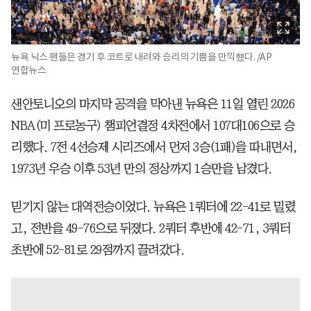
뉴욕 닉스 팬들은 경기 후 코트로 내려와 승리의 기쁨을 만끽헀다. /AP
연합뉴스
샌안토니오의 마지막 공격을 막아낸 뉴욕은 11일 열린 2026
NBA(미 프로농구) 챔피언결정 4차전에서 107대106으로 승
리했다. 7전 4선승제 시리즈에서 먼저 3승(1패)을 따내면서,
1973년 우승 이후 53년 만의 정상까지 1승만을 남겼다.
믿기지 않는 대역전승이었다. 뉴욕은 1쿼터에 22-41로 밀렸
고, 전반을 49-76으로 뒤졌다. 2쿼터 후반에 42-71, 3쿼터
초반에 52-81로 29점까지 끌려갔다.