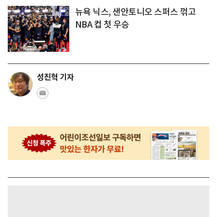
뉴욕 닉스, 샌안토니오 스퍼스 꺾고
NBA 컵 첫 우승
성진혁 기자