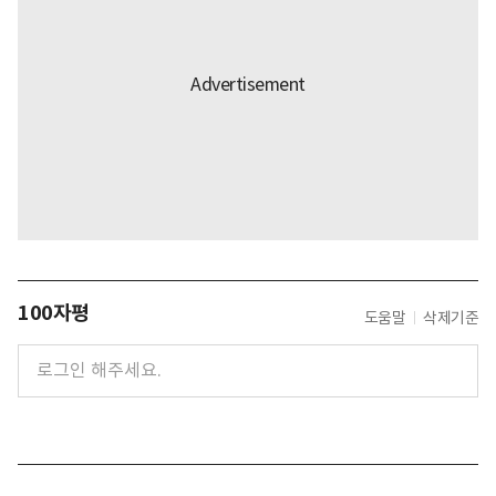
100자평
도움말
삭제기준