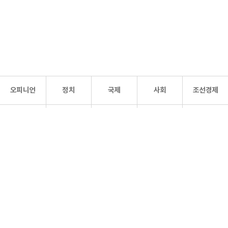
오피니언
정치
국제
사회
조선경제
문화·
조선
스포츠
건강
조선몰
연예
리더스
조선일보 공식 SNS
개인정보처리방침
사이트맵
Copyright 조선일보 All rights reserved. 무단 전재 및 재배포 금지.