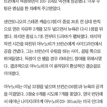
트존에서 득점하면서 105-104로 역전에 성공했다. 이후 두
팀은 범실을 한 차례씩 주고받았다.
샌안토니오의 스테폰 캐슬(13점)이 종료 30초 전 상대 반칙
으로 얻은 자유투 2개를 모두 넣으면서 뉴욕은 다시 1점을 뒤
졌다. 하지만 종료 5.7초 전부터 드라마가 펼쳐졌다. 마지막
작전 시간을 마친뒤 아누노비가 브런슨에게 사이드라인에서
공을 건넸다. 그는 브런슨이 슈팅을 하는 사이, 골밑 쪽으로
뛰어들었다. 득점이 안 됐을 경우 리바운드 참여를 위해서였
다. 결과적으로 아누노비의 이 움직임이 환상적인 결승골로
이어졌다.
아누노비는 이날 33점을 넣으며 브런슨(36점)과 뉴욕의 공격
을 이끌었다. 3점슛 9개를 시도해 7개를 꽂았다. 영국 런던에
서 태어난 나이지리아계 아누노비(29·201㎝)는 미국 인디애