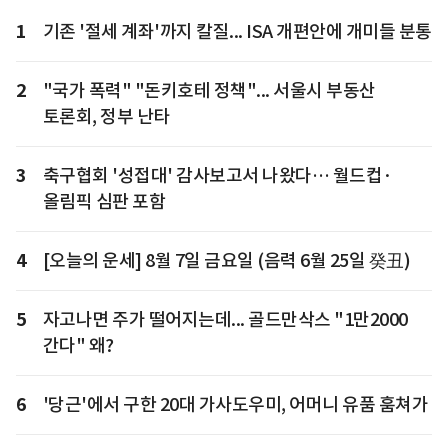
1
기존 '절세 계좌'까지 칼질... ISA 개편안에 개미들 분통
2
"국가 폭력" "돈키호테 정책"... 서울시 부동산
토론회, 정부 난타
3
축구협회 '성접대' 감사보고서 나왔다… 월드컵·
올림픽 심판 포함
4
[오늘의 운세] 8월 7일 금요일 (음력 6월 25일 癸丑)
5
자고나면 주가 떨어지는데... 골드만삭스 "1만2000
간다" 왜?
6
'당근'에서 구한 20대 가사도우미, 어머니 유품 훔쳐가