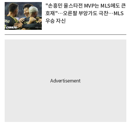
"손흥민 올스타전 MVP는 MLS에도 큰
호재"…오른팔 부앙가도 극찬…MLS
우승 자신