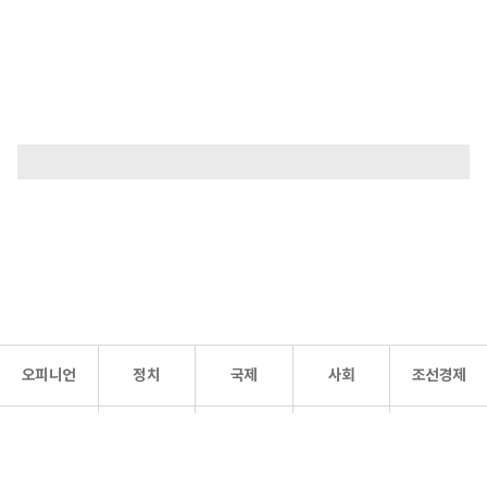
오피니언
정치
국제
사회
조선경제
문화·
조선
스포츠
건강
조선몰
연예
리더스