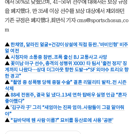
에서 50%로 낮췄으며, 41~50위 선수에 대해서는 보상 규정
을 폐지했다. 만 35세 이상 선수를 보상 대상에서 제외하던
기존 규정은 폐지했다.최만식 기자 cms@sportschosun.co
m
▲
한채영, 달라진 얼굴+건강이상설에 직접 등판..'바비인형' 비주
얼 여전
▲
시청자와 소통중 참변..조폭 출신 BJ 교통사고 사망
▲
꽃미남 야구 선수, 충격의 성행위 XXXX! 타 팀서 '출전 정지' 징
계까지 나왔다…상대 더그아웃 향한 도발→“SF 외야수 트리오 향
한 경고”
▲
“촬영 중 성폭행 당해 중절 수술” 결혼 리얼리티 발칵..전 시즌
삭제
▲
88세 전원주, 결국 일 냈다..13세 연하 탑배우 실명 언급 “혼자
좋아했다”
▲
'김구라 子' 그리 “새엄마는 진짜 엄마..사람들이 그걸 알아줘
야”
▲
“길바닥에 웬 사람 이름?” 묘비를 등산로에 사용 '공분'