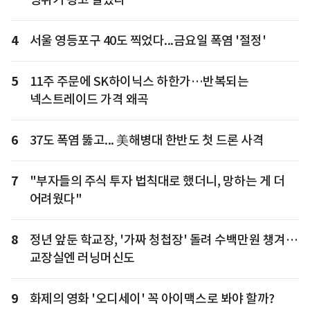
4
서울 영등포구 40도 찍었다...금요일 폭염 '절정'
5
11주 주문에 SK하이닉스 하한가…반복되는
넥스트레이드 가격 왜곡
6
37도 폭염 뚫고... 美해병대 한반도 첫 드론 사격
7
"부자들의 주식 투자 법칙대로 했더니, 망하는 게 더
어려웠다"
8
정년 앞둔 학교장, '가짜 청첩장' 돌려 수백만원 챙겨…
교장실엔 러닝머신도
9
화제의 영화 '오디세이' 꼭 아이맥스로 봐야 할까?