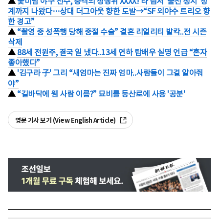
▲
꽃미남 야구 선수, 충격의 성행위 XXXX! 타 팀서 '출전 정지' 징
계까지 나왔다…상대 더그아웃 향한 도발→“SF 외야수 트리오 향
한 경고”
▲
“촬영 중 성폭행 당해 중절 수술” 결혼 리얼리티 발칵..전 시즌
삭제
▲
88세 전원주, 결국 일 냈다..13세 연하 탑배우 실명 언급 “혼자
좋아했다”
▲
'김구라 子' 그리 “새엄마는 진짜 엄마..사람들이 그걸 알아줘
야”
▲
“길바닥에 웬 사람 이름?” 묘비를 등산로에 사용 '공분'
영문 기사 보기 (View English Article)