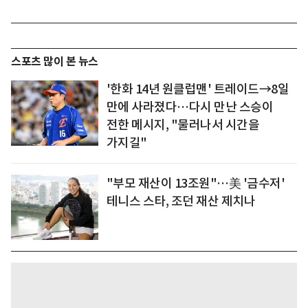
스포츠 많이 본 뉴스
'한화 14년 원클럽맨' 트레이드→8일
만에 사라졌다…다시 만난 스승이
전한 메시지, "물러나서 시간을
가지길"
"부모 재산이 13조원"…美 '금수저'
테니스 스타, 조던 재산 제치나