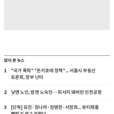
많이 본 뉴스
1
"국가 폭력" "돈키호테 정책"... 서울시 부동산
토론회, 정부 난타
2
낮엔 노인, 밤엔 노숙인… 피서지 돼버린 인천공항
3
[단독] 유진·장나라·장영란·서정희... 뷰티제품
뻥튀기 광고 걸렸다