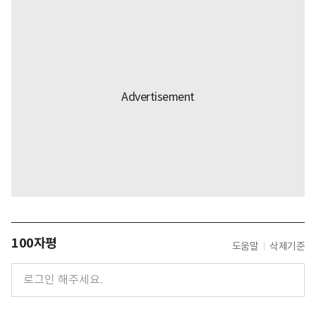
100자평
도움말
삭제기준