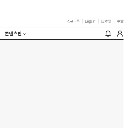
신문구독
|
English
|
日本語
|
中文
콘텐츠판