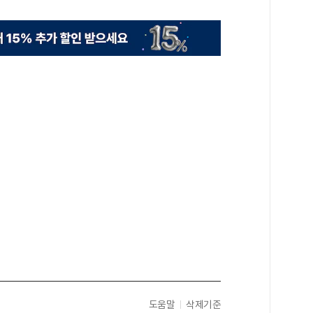
도움말
삭제기준