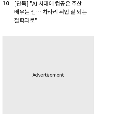
10
[단독] "AI 시대에 컴공은 주산
배우는 셈… 차라리 취업 잘 되는
철학과로"