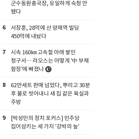
군수동원총국장, 유일하게 숙청 안
됐다
6
서장훈, 28억에 산 양재역 빌딩
450억에 내놨다
7
시속 160㎞ 고속철 아래 쌓인
청구서… 라오스는 어떻게 '中 부채
함정'에 빠졌나
8
62만세트 판매 넘었다, 뿌리고 30분
후 물로 씻어내니 새 집 같은 욕실과
주방
9
[박성민의 정치 포커스] 민주당
집어삼키는 세 가지 '강박의 늪'