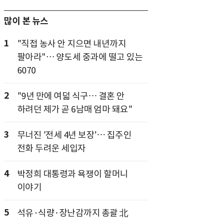
많이 본 뉴스
1
"직접 농사 안 지으면 내년까지
팔아라"… 양도세 중과에 떨고 있는
6070
2
"9년 만에 여덟 식구… 결혼 안
하려던 제가 곧 6남매 엄마 돼요"
3
무너진 '전세 4년 보장'… 집주인
전화 두려운 세입자
4
박정희 대통령과 욕쟁이 할머니
이야기
5
석유·식량·장난감까지 총괄 北