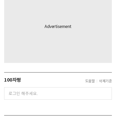
100자평
도움말
삭제기준