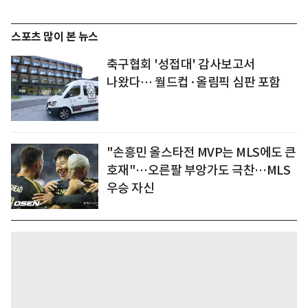
스포츠 많이 본 뉴스
축구협회 '성접대' 감사보고서
나왔다… 월드컵·올림픽 심판 포함
"손흥민 올스타전 MVP는 MLS에도 큰
호재"…오른팔 부앙가도 극찬…MLS
우승 자신