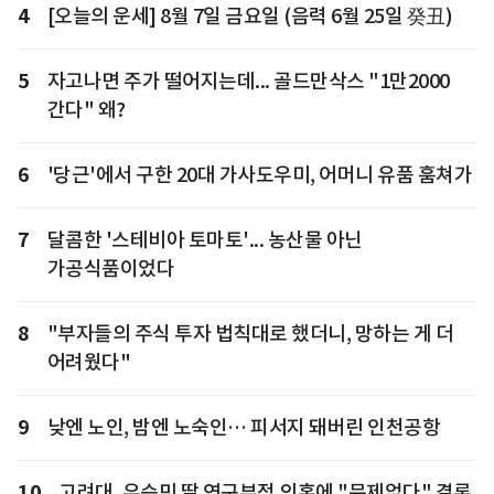
4
[오늘의 운세] 8월 7일 금요일 (음력 6월 25일 癸丑)
5
자고나면 주가 떨어지는데... 골드만삭스 "1만2000
간다" 왜?
6
'당근'에서 구한 20대 가사도우미, 어머니 유품 훔쳐가
7
달콤한 '스테비아 토마토'... 농산물 아닌
가공식품이었다
8
"부자들의 주식 투자 법칙대로 했더니, 망하는 게 더
어려웠다"
9
낮엔 노인, 밤엔 노숙인… 피서지 돼버린 인천공항
10
고려대, 유승민 딸 연구부정 의혹에 "문제없다" 결론