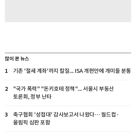
많이 본 뉴스
1
기존 '절세 계좌'까지 칼질... ISA 개편안에 개미들 분통
2
"국가 폭력" "돈키호테 정책"... 서울시 부동산
토론회, 정부 난타
3
축구협회 '성접대' 감사보고서 나왔다… 월드컵·
올림픽 심판 포함