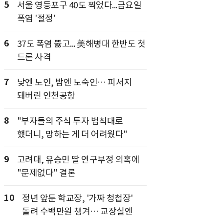
5
서울 영등포구 40도 찍었다...금요일
폭염 '절정'
6
37도 폭염 뚫고... 美해병대 한반도 첫
드론 사격
7
낮엔 노인, 밤엔 노숙인… 피서지
돼버린 인천공항
8
"부자들의 주식 투자 법칙대로
했더니, 망하는 게 더 어려웠다"
9
고려대, 유승민 딸 연구부정 의혹에
"문제없다" 결론
10
정년 앞둔 학교장, '가짜 청첩장'
돌려 수백만원 챙겨… 교장실엔