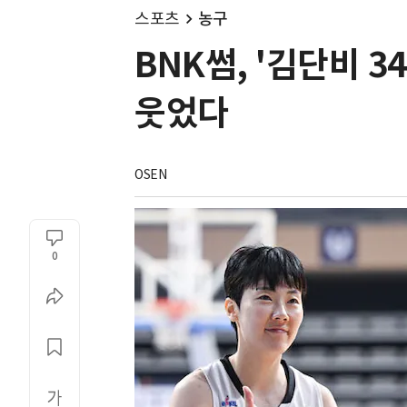
스포츠
농구
BNK썸, '김단비 3
웃었다
OSEN
0