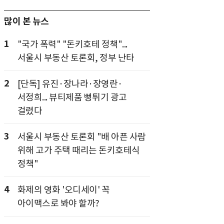
많이 본 뉴스
1
"국가 폭력" "돈키호테 정책"...
서울시 부동산 토론회, 정부 난타
2
[단독] 유진·장나라·장영란·
서정희... 뷰티제품 뻥튀기 광고
걸렸다
3
서울시 부동산 토론회 "배 아픈 사람
위해 고가 주택 때리는 돈키호테식
정책"
4
화제의 영화 '오디세이' 꼭
아이맥스로 봐야 할까?