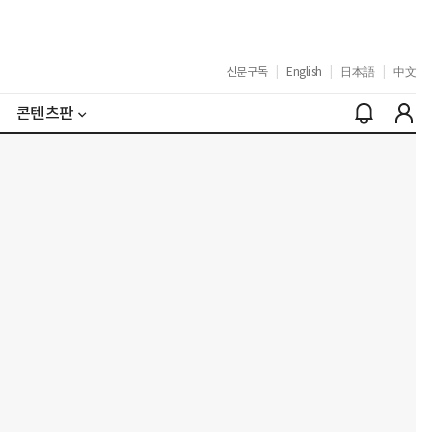
신문구독
|
English
|
日本語
|
中文
콘텐츠판