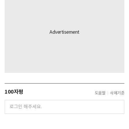
100자평
도움말
삭제기준