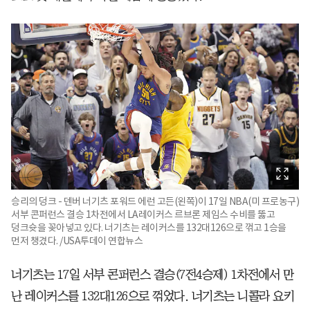
승리의 덩크 - 덴버 너기츠 포워드 에런 고든(왼쪽)이 17일 NBA(미 프로농구)
서부 콘퍼런스 결승 1차전에서 LA레이커스 르브론 제임스 수비를 뚫고
덩크슛을 꽂아넣고 있다. 너기츠는 레이커스를 132대126으로 꺾고 1승을
먼저 챙겼다. /USA투데이 연합뉴스
너기츠는 17일 서부 콘퍼런스 결승(7전4승제) 1차전에서 만
난 레이커스를 132대126으로 꺾었다. 너기츠는 니콜라 요키