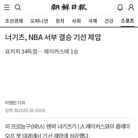
스포츠
조선경제
오피니언
정치
사회
국제
건강
너기츠, NBA 서부 결승 기선 제압
요키치 34득점… 레이커스에 1승
이영빈 기자
입력
2023.05.18. 03:00
미 프로농구(NBA) 덴버 너기츠가 LA 레이커스와의 플레이
오프 첫 대결에서 기선 제압에 성공했다.