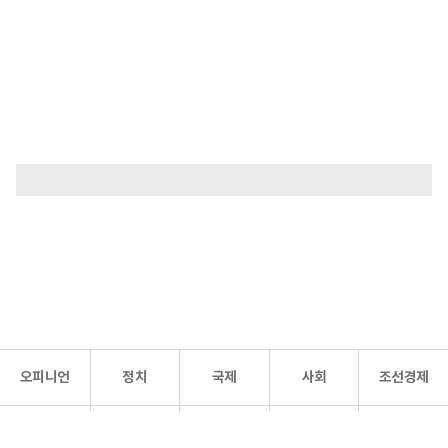
오피니언
정치
국제
사회
조선경제
문화·
조선
스포츠
건강
조선몰
연예
리더스