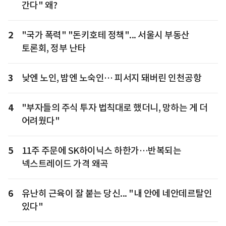
간다" 왜?
2
"국가 폭력" "돈키호테 정책"... 서울시 부동산
토론회, 정부 난타
3
낮엔 노인, 밤엔 노숙인… 피서지 돼버린 인천공항
4
"부자들의 주식 투자 법칙대로 했더니, 망하는 게 더
어려웠다"
5
11주 주문에 SK하이닉스 하한가…반복되는
넥스트레이드 가격 왜곡
6
유난히 근육이 잘 붙는 당신... "내 안에 네안데르탈인
있다"