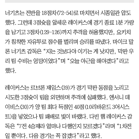
너기츠는 전반을 18점차(72-54)로 마치면서 시종일관 압도
했다. 그런데 3점슛을 앞세운 레이커스에 경기 종료 1분 가량
을 남기고 3점차(129-126)까지 추격을 허용했지만, 요키치
가 침착한 자유투로 점수를 벌리며 승리를 따냈다. 마이크 말
론 너기츠 감독은 “지는 것보다야 이기는 게 낫지만, 막판 우
리 팀 수비는 엉망이었다”며 “오늘 야근을 해야겠다”라고
했다.
레이커스는 르브론 제임스(39)가 경기 막판 동점을 노리고
시도한 3점슛이 림을 외면하며 추격에 실패했다. 앤서니 데
이비스(30)가 양 팀 최다 득점인 40점(10리바운드 3어시스
트)을 넣었으나 팀 패배로 빛이 바랬다. 다빈 햄 레이커스 감
독은 “7전 4승제라 얼마나 다행인지 모르겠다”라며 “1차전
일 뿐이다. 다음 경기는 꼭 잡겠다”라고 했다.