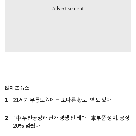
많이 본 뉴스
1
21세기 무릉도원에는 또다른 황도·백도 있다
2
"中 무인공장과 단가 경쟁 안 돼"… 車부품 성지, 공장
20% 멈췄다