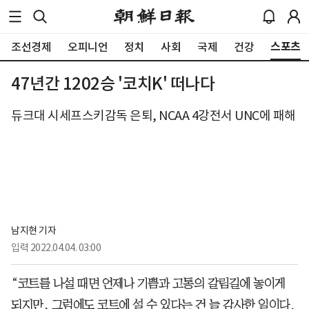
스포츠
조선경제
오피니언
정치
사회
국제
건강
47년간 1202승 '코치K' 떠나다
듀크대 시세프스키감독 은퇴, NCAA 4강전서 UNC에 패해
남지현 기자
입력
2022.04.04. 03:00
“코트를 나설 때면 언제나 기쁨과 고통의 갈림길에 놓이게
되지만, 그럼에도 코트에 설 수 있다는 건 늘 감사한 일이다.