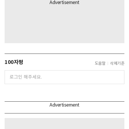
100자평
도움말
삭제기준