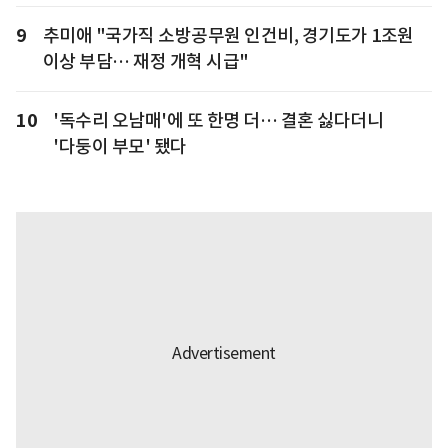
9
추미애 "국가직 소방공무원 인건비, 경기도가 1조원
이상 부담… 재정 개혁 시급"
10
'독수리 오남매'에 또 한명 더… 결혼 싫다더니
'다둥이 부모' 됐다