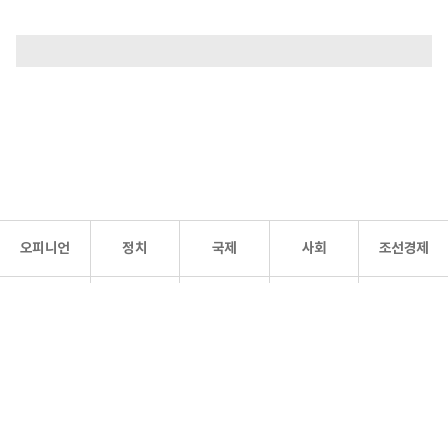
오피니언
정치
국제
사회
조선경제
문화·
조선
스포츠
건강
조선몰
연예
리더스
조선일보 공식 SNS