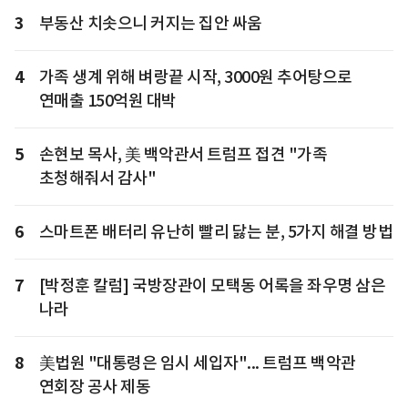
3
부동산 치솟으니 커지는 집안 싸움
4
가족 생계 위해 벼랑끝 시작, 3000원 추어탕으로
연매출 150억원 대박
5
손현보 목사, 美 백악관서 트럼프 접견 "가족
초청해줘서 감사"
6
스마트폰 배터리 유난히 빨리 닳는 분, 5가지 해결 방법
7
[박정훈 칼럼] 국방장관이 모택동 어록을 좌우명 삼은
나라
8
美법원 "대통령은 임시 세입자"... 트럼프 백악관
연회장 공사 제동