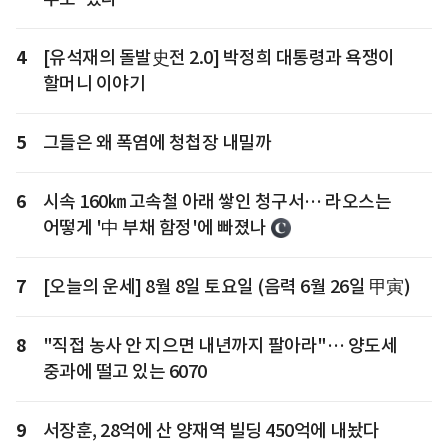
4
[유석재의 돌발史전 2.0] 박정희 대통령과 욕쟁이
할머니 이야기
5
그들은 왜 폭염에 청첩장 내밀까
6
시속 160㎞ 고속철 아래 쌓인 청구서… 라오스는
어떻게 '中 부채 함정'에 빠졌나
7
[오늘의 운세] 8월 8일 토요일 (음력 6월 26일 甲寅)
8
"직접 농사 안 지으면 내년까지 팔아라"… 양도세
중과에 떨고 있는 6070
9
서장훈, 28억에 산 양재역 빌딩 450억에 내놨다