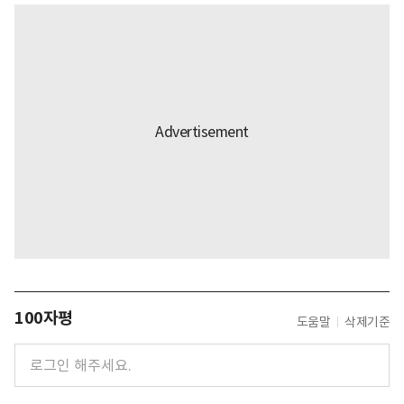
100자평
도움말
삭제기준