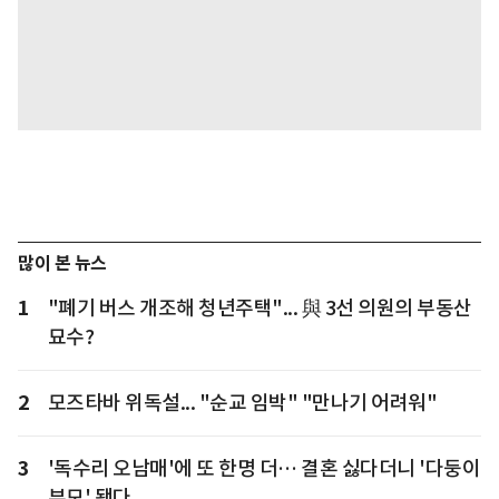
많이 본 뉴스
1
"폐기 버스 개조해 청년주택"... 與 3선 의원의 부동산
묘수?
2
모즈타바 위독설... "순교 임박" "만나기 어려워"
3
'독수리 오남매'에 또 한명 더… 결혼 싫다더니 '다둥이
부모' 됐다