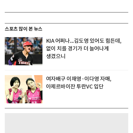
스포츠 많이 본 뉴스
KIA 어쩌나...김도영 있어도 힘든데,
없이 치를 경기가 더 늘어나게
생겼으니
여자배구 이재영·이다영 자매,
아제르바이잔 투란VC 입단