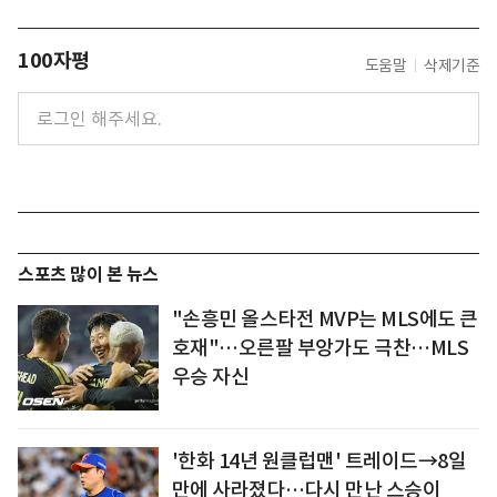
100자평
도움말
삭제기준
스포츠 많이 본 뉴스
"손흥민 올스타전 MVP는 MLS에도 큰
호재"…오른팔 부앙가도 극찬…MLS
우승 자신
'한화 14년 원클럽맨' 트레이드→8일
만에 사라졌다…다시 만난 스승이