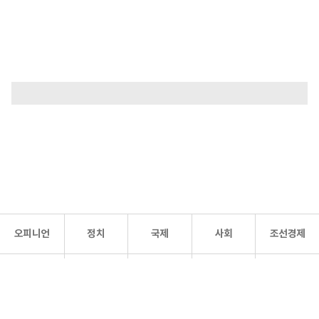
오피니언
정치
국제
사회
조선경제
문화·
조선
스포츠
건강
조선몰
연예
리더스