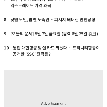
넥스트레이드 가격 왜곡
8
낮엔 노인, 밤엔 노숙인… 피서지 돼버린 인천공항
9
[오늘의 운세] 8월 7일 금요일 (음력 6월 25일 癸丑)
10
통합 대한항공 맞설 카드 꺼냈다… 트리니티항공이
공개한 'SSC' 전략은?