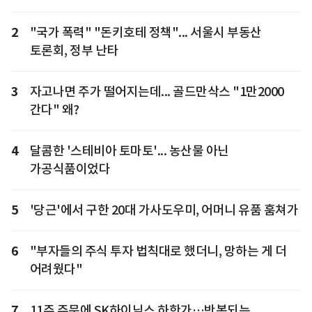
2
"국가 폭력" "돈키호테 정책"... 서울시 부동산
토론회, 정부 난타
3
자고나면 주가 떨어지는데... 골드만삭스 "1만2000
간다" 왜?
4
달콤한 '스테비아 토마토'... 농산물 아닌
가공식품이었다
5
'당근'에서 구한 20대 가사도우미, 어머니 유품 훔쳐가
6
"부자들의 주식 투자 법칙대로 했더니, 망하는 게 더
어려웠다"
7
11주 주문에 SK하이닉스 하한가…반복되는