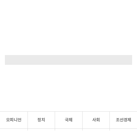
오피니언
정치
국제
사회
조선경제
문화·
조선
스포츠
건강
조선몰