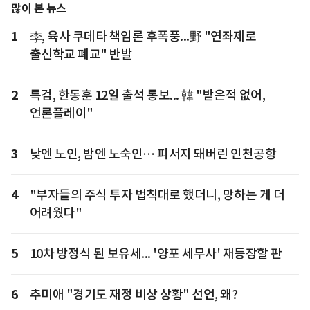
많이 본 뉴스
1
李, 육사 쿠데타 책임론 후폭풍...野 "연좌제로
출신학교 폐교" 반발
2
특검, 한동훈 12일 출석 통보... 韓 "받은적 없어,
언론플레이"
3
낮엔 노인, 밤엔 노숙인… 피서지 돼버린 인천공항
4
"부자들의 주식 투자 법칙대로 했더니, 망하는 게 더
어려웠다"
5
10차 방정식 된 보유세... '양포 세무사' 재등장할 판
6
추미애 "경기도 재정 비상 상황" 선언, 왜?