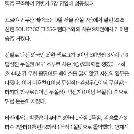
력을 구축하며 전반기 5강 진입에 성공했다.
프로야구 두산 베어스는 9일 서울 잠실구장에서 열린 2026
신한 SOL KBO리그 SSG 랜더스와의 시즌 9차전에서 7-0 완
승을 거뒀다.
선발로 나선 외국인 좌완 잭로그가 5이닝 5피안타 3사사구 6
탈삼진 무실점 84구 호투로 시즌 4승(5패)째를 챙겼다. 4회
초 44분 간 우천 중단에도 페이스를 잃지 않고 자신의 임무를
다했다. 이어 이용찬(1이닝 무실점)-김정우(1이닝 무실점)-
타카다 타쿠로(1이닝 무실점)-박신지(1이닝 무실점) 순으로
뒤를 든든히 지켰다.
타선에서는 박준순이 4타수 3안타 1타점 1득점, 강승호가 3
타수 2안타(1홈런) 2타점 1득점 1볼넷으로 활약했다. 안재석