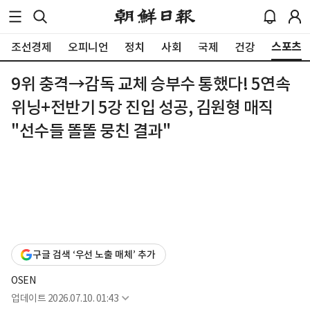
스포츠
조선경제
오피니언
정치
사회
국제
건강
9위 충격→감독 교체 승부수 통했다! 5연속
위닝+전반기 5강 진입 성공, 김원형 매직
"선수들 똘똘 뭉친 결과"
구글 검색 ‘우선 노출 매체’ 추가
OSEN
업데이트
2026.07.10. 01:43