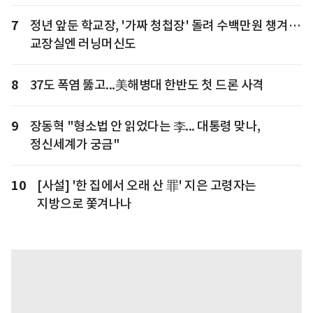
7
정년 앞둔 학교장, '가짜 청첩장' 돌려 수백만원 챙겨…
교장실엔 러닝머신도
8
37도 폭염 뚫고...美해병대 한반도 첫 드론 사격
9
장동혁 "형소법 안 읽었다는 李... 대통령 맞나,
정신세계가 궁금"
10
[사설] '한 집에서 오래 산 罪' 지은 고령자는
지방으로 쫓겨나나