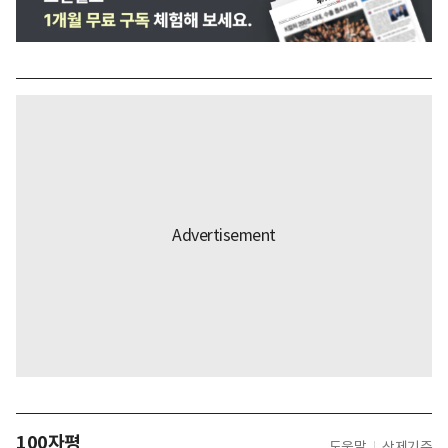
100자평
도움말
삭제기준