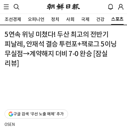
스포츠
조선경제
오피니언
정치
사회
국제
건강
5연속 위닝 미쳤다! 두산 최고의 전반기
피날레, 안재석 결승 투런포+잭로그 5이닝
무실점→계약해지 더비 7-0 완승 [잠실
리뷰]
구글 검색 ‘우선 노출 매체’ 추가
OSEN