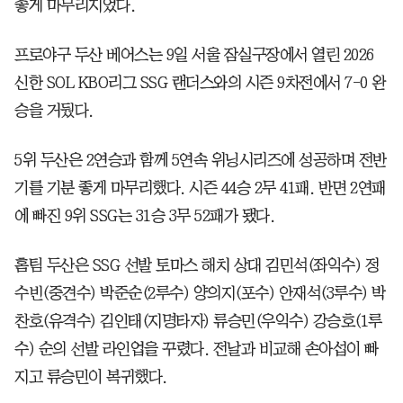
좋게 마무리지었다.
프로야구 두산 베어스는 9일 서울 잠실구장에서 열린 2026
신한 SOL KBO리그 SSG 랜더스와의 시즌 9차전에서 7-0 완
승을 거뒀다.
5위 두산은 2연승과 함께 5연속 위닝시리즈에 성공하며 전반
기를 기분 좋게 마무리했다. 시즌 44승 2무 41패. 반면 2연패
에 빠진 9위 SSG는 31승 3무 52패가 됐다.
홈팀 두산은 SSG 선발 토마스 해치 상대 김민석(좌익수) 정
수빈(중견수) 박준순(2루수) 양의지(포수) 안재석(3루수) 박
찬호(유격수) 김인태(지명타자) 류승민(우익수) 강승호(1루
수) 순의 선발 라인업을 꾸렸다. 전날과 비교해 손아섭이 빠
지고 류승민이 복귀했다.