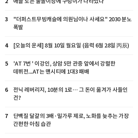
2
애들 노는 물놀이장에 구렁이가 나타났다
3
"더퍼스트무빙캐슬에 의원님이나 사세요" 2030 분노
폭발
4
[오늘의 운세] 8월 10일 월요일 (음력 6월 28일 丙辰)
5
'AT 7번 ' 이강인, 상암 5만 관중 앞에서 강렬한
데뷔전...AT는 맨시티에 1대3 패배
6
전닉 레버리지, 10분의 1로… 그 돈이 옮겨가 사들인
건?
7
단백질 달걀의 3배·밀가루 제로, 노화를 늦추는 가장
간편한 아침 습관