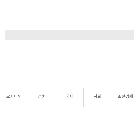
오피니언
정치
국제
사회
조선경제
문화·
조선
스포츠
건강
조선몰
연예
리더스
조선일보 공식 SNS