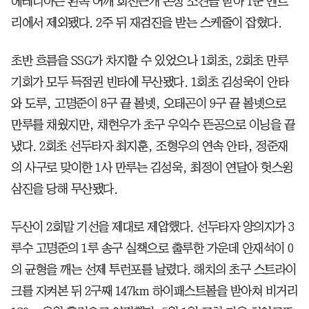
에레디아는 왼쪽 어깨 회전근개 손상 소견을 받아 1군 엔트
리에서 제외됐다. 2주 뒤 재검진을 받는 스케줄이 잡혔다.
초반 흐름을 SSG가 차지할 수 있었으나 1회초, 2회초 만루
기회가 모두 득점권 빈타에 무산됐다. 1회초 김성욱이 안타
와 도루, 고명준이 8구 끝 볼넷, 오태곤이 9구 끝 볼넷으로
만루를 채웠지만, 채현우가 초구 우익수 뜬공으로 이닝을 끝
냈다. 2회초 선두타자 최지훈, 조형우의 연속 안타, 정준재
의 사구로 맞이한 1사 만루는 김성욱, 최정이 연달아 헛스윙
삼진을 당해 무산됐다.
두산이 2회말 기선을 제대로 제압했다. 선두타자 양의지가 3
루수 고명준의 1루 송구 실책으로 출루한 가운데 안재석이 0
의 균형을 깨는 선제 투런포를 날렸다. 해치의 초구 스트라이
크를 지켜본 뒤 2구째 147km 하이패스트볼을 받아쳐 비거리