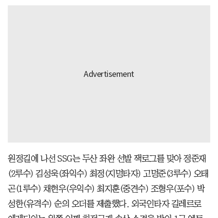
원정길에 나선 SSG는 두산 좌완 선발 잭로그를 맞아 정준재
(2루수) 김성욱(좌익수) 최정(지명타자) 고명준(3루수) 오태
곤(1루수) 채현우(우익수) 최지훈(중견수) 조형우(포수) 박
성한(유격수) 순의 오더를 제출했다. 외국인타자 길레르로