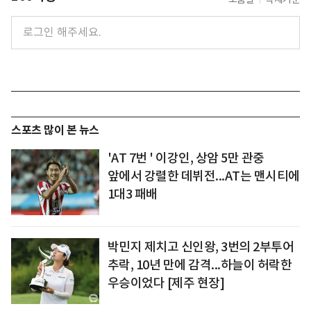
스포츠 많이 본 뉴스
'AT 7번 ' 이강인, 상암 5만 관중
앞에서 강렬한 데뷔전...AT는 맨시티에
1대3 패배
박민지 제치고 신인왕, 3번의 2부투어
추락, 10년 만에 감격...하늘이 허락한
우승이었다 [제주 현장]