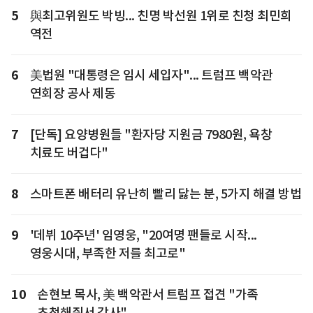
5
與최고위원도 박빙... 친명 박선원 1위로 친청 최민희
역전
6
美법원 "대통령은 임시 세입자"... 트럼프 백악관
연회장 공사 제동
7
[단독] 요양병원들 "환자당 지원금 7980원, 욕창
치료도 버겁다"
8
스마트폰 배터리 유난히 빨리 닳는 분, 5가지 해결 방법
9
'데뷔 10주년' 임영웅, "20여명 팬들로 시작...
영웅시대, 부족한 저를 최고로"
10
손현보 목사, 美 백악관서 트럼프 접견 "가족
초청해줘서 감사"