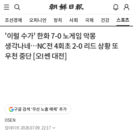
스포츠
조선경제
오피니언
정치
사회
국제
건강
'이럴 수가' 한화 7-0 노게임 악몽
생각나네…NC전 4회초 2-0 리드 상황 또
우천 중단 [오!쎈 대전]
구글 검색 ‘우선 노출 매체’ 추가
OSEN
업데이트
2026.07.09. 22:17