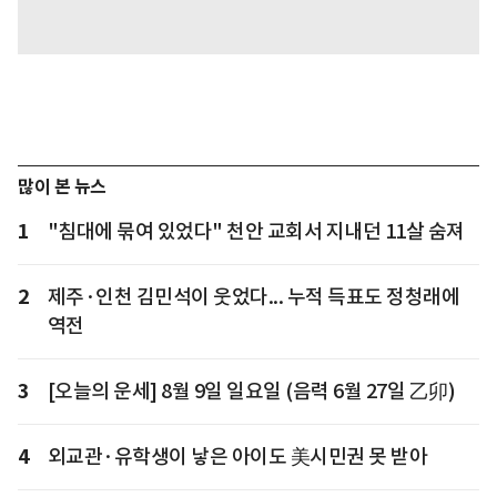
많이 본 뉴스
1
"침대에 묶여 있었다" 천안 교회서 지내던 11살 숨져
2
제주·인천 김민석이 웃었다... 누적 득표도 정청래에
역전
3
[오늘의 운세] 8월 9일 일요일 (음력 6월 27일 乙卯)
4
외교관·유학생이 낳은 아이도 美시민권 못 받아