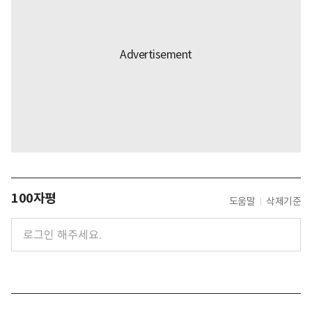
100자평
도움말
삭제기준