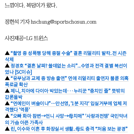
느낌이다. 복덩이가 왔다.
정현석 기자 hschung@sportschosun.com
사진제공=LG 트윈스
▲
“촬영 중 성폭행 당해 중절 수술” 결혼 리얼리티 발칵..전 시즌
삭제
▲
정경호 “결혼 날짜? 쓸데없는 소리”...수영과 전격 결별 복선이
었나 [SC이슈]
▲
“유부남과 교제 중 방송 출연” 연애 리얼리티 출연자 불륜 의혹
폭로글 확산
▲
제니, 치아에 다이아 박았는데···누리꾼 “충치인 줄” 뜻밖의
갑론을박
▲
“연예인이 벼슬이냐”…안선영, '1분 지각' 입실거부에 업체 저
격했다 '역풍'
▲
“오빠 화마 참변→언니 사망→母치매” '사랑과전쟁' 국민악녀
의 가슴 아픈 가족사
▲
린, 이수와 이혼 후 화장실서 생활..母도 충격 “처음 보는 광경”