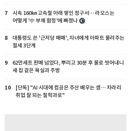
7
시속 160㎞ 고속철 아래 쌓인 청구서… 라오스는
어떻게 '中 부채 함정'에 빠졌나
8
대통령도 쓴 '근저당 매매', 자녀에게 아파트 물려주는
절세 3단계
9
62만세트 판매 넘었다, 뿌리고 30분 후 물로 씻어내니
새 집 같은 욕실과 주방
10
[단독] "AI 시대에 컴공은 주산 배우는 셈… 차라리
취업 잘 되는 철학과로"