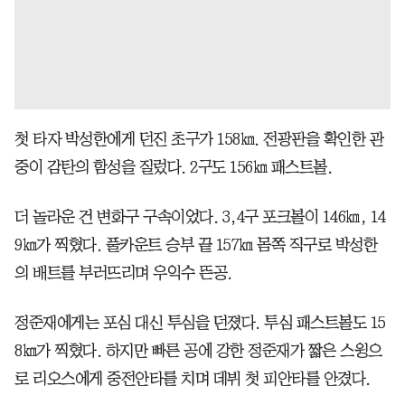
첫 타자 박성한에게 던진 초구가 158㎞. 전광판을 확인한 관
중이 감탄의 함성을 질렀다. 2구도 156㎞ 패스트볼.
더 놀라운 건 변화구 구속이었다. 3,4구 포크볼이 146㎞, 14
9㎞가 찍혔다. 풀카운트 승부 끝 157㎞ 몸쪽 직구로 박성한
의 배트를 부러뜨리며 우익수 뜬공.
정준재에게는 포심 대신 투심을 던졌다. 투심 패스트볼도 15
8㎞가 찍혔다. 하지만 빠른 공에 강한 정준재가 짧은 스윙으
로 리오스에게 중전안타를 치며 데뷔 첫 피안타를 안겼다.