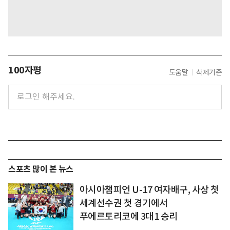
100자평
도움말
삭제기준
스포츠 많이 본 뉴스
아시아챔피언 U-17 여자배구, 사상 첫
세계선수권 첫 경기에서
푸에르토리코에 3대1 승리