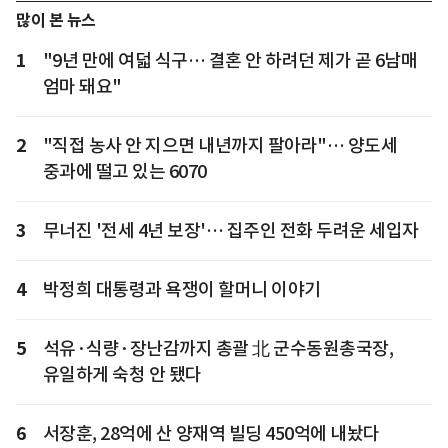
많이 본 뉴스
1
"9년 만에 여덟 식구… 결혼 안 하려던 제가 곧 6남매
엄마 돼요"
2
"직접 농사 안 지으면 내년까지 팔아라"… 양도세
중과에 떨고 있는 6070
3
무너진 '전세 4년 보장'… 집주인 전화 두려운 세입자
4
박정희 대통령과 욕쟁이 할머니 이야기
5
석유·식량·장난감까지 총괄 北 군수동원총국장,
유일하게 숙청 안 됐다
6
서장훈, 28억에 산 양재역 빌딩 450억에 내놨다