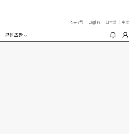
신문구독
|
English
|
日本語
|
中文
콘텐츠판