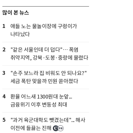
많이 본 뉴스
1
애들 노는 물놀이장에 구렁이가
나타났다
2
"같은 서울인데 더 덥다"… 폭염
취약지역, 강북·도봉·중랑에 몰렸다
3
"손주 보느라 집 비워도 안 되나요?"
세금 폭탄 맞을까 민원 쏟아졌다
4
환율 어느새 1300원대 눈앞...
금융위기 이후 변동성 최대
5
"과거 육군대학도 뺏겼는데"... 해사
이전에 들끓는 진해