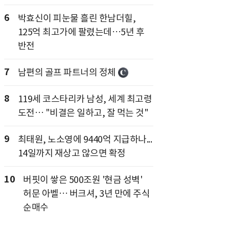
6
박효신이 피눈물 흘린 한남더힐,
125억 최고가에 팔렸는데…5년 후
반전
7
남편의 골프 파트너의 정체
8
119세 코스타리카 남성, 세계 최고령
도전… "비결은 일하고, 잘 먹는 것"
9
최태원, 노소영에 9440억 지급하나...
14일까지 재상고 않으면 확정
10
버핏이 쌓은 500조원 '현금 성벽'
허문 아벨… 버크셔, 3년 만에 주식
순매수