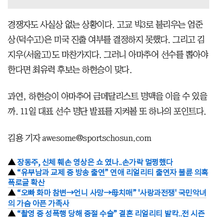
경쟁자도 사실상 없는 상황이다. 고교 빅3로 불리우는 엄준
상(덕수고)은 미국 진출 여부를 결정하지 못했다. 그리고 김
지우(서울고)도 마찬가지다. 그러니 아마추어 선수를 뽑아야
한다면 최유력 후보는 하현승이 맞다.
과연, 하현승이 아마추어 금메달리스트 명맥을 이을 수 있을
까. 11일 대표 선수 명단 발표를 지켜볼 또 하나의 포인트다.
김용 기자 awesome@sportschosun.com
▲
장동주, 신체 훼손 영상은 쇼 였나..손가락 멀쩡했다
▲
“유부남과 교제 중 방송 출연” 연애 리얼리티 출연자 불륜 의혹
폭로글 확산
▲
“오빠 화마 참변→언니 사망→母치매” '사랑과전쟁' 국민악녀
의 가슴 아픈 가족사
▲
“촬영 중 성폭행 당해 중절 수술” 결혼 리얼리티 발칵..전 시즌