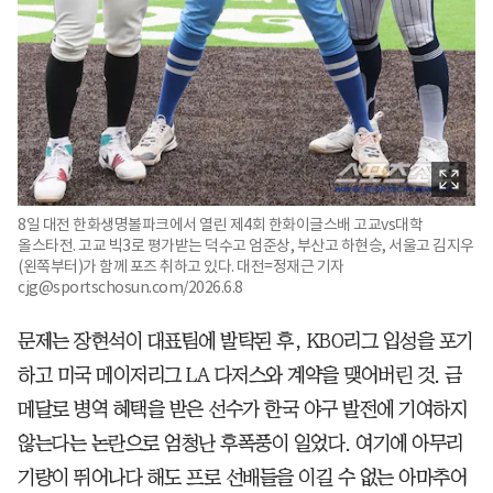
8일 대전 한화생명볼파크에서 열린 제4회 한화이글스배 고교vs대학
올스타전. 고교 빅3로 평가받는 덕수고 엄준상, 부산고 하현승, 서울고 김지우
(왼쪽부터)가 함께 포즈 취하고 있다. 대전=정재근 기자
cjg@sportschosun.com/2026.6.8
문제는 장현석이 대표팀에 발탁된 후, KBO리그 입성을 포기
하고 미국 메이저리그 LA 다저스와 계약을 맺어버린 것. 금
메달로 병역 혜택을 받은 선수가 한국 야구 발전에 기여하지
않는다는 논란으로 엄청난 후폭풍이 일었다. 여기에 아무리
기량이 뛰어나다 해도 프로 선배들을 이길 수 없는 아마추어