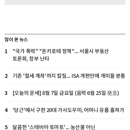
많이 본 뉴스
1
"국가 폭력" "돈키호테 정책"... 서울시 부동산
토론회, 정부 난타
2
기존 '절세 계좌'까지 칼질... ISA 개편안에 개미들 분통
3
[오늘의 운세] 8월 7일 금요일 (음력 6월 25일 癸丑)
4
'당근'에서 구한 20대 가사도우미, 어머니 유품 훔쳐가
5
달콤한 '스테비아 토마토'... 농산물 아닌