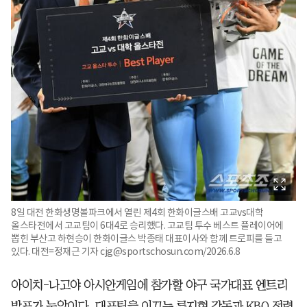
8일 대전 한화생명볼파크에서 열린 제4회 한화이글스배 고교vs대학
올스타전에서 고교팀이 6대4로 승리했다. 고교팀 투수 베스트 플레이어에
뽑힌 부산고 하현승이 한화이글스 박종태 대표이사와 함께 트로피를 들고
있다. 대전=정재근 기자 cjg@sportschosun.com/2026.6.8
아이치-나고야 아시안게임에 참가할 야구 국가대표 엔트리
발표가 눈앞이다. 대표팀을 이끄는 류지현 감독과 KBO 전력