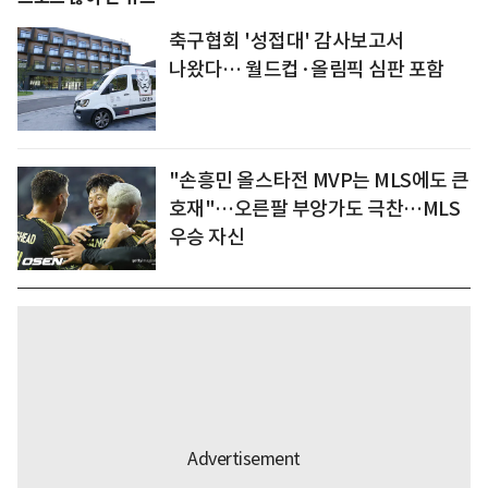
축구협회 '성접대' 감사보고서
나왔다… 월드컵·올림픽 심판 포함
"손흥민 올스타전 MVP는 MLS에도 큰
호재"…오른팔 부앙가도 극찬…MLS
우승 자신