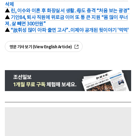
삭제
▲
린, 이수와 이혼 후 화장실서 생활..母도 충격 “처음 보는 광경”
▲
기안84, 퇴사 직원에 위로금 이어 또 통 큰 지원 “몸 많이 무너
져..살 빼면 300만원”
▲
“故휘성 많이 아파 출연 고사”..이제야 공개된 뒷이야기 '먹먹'
영문 기사 보기 (View English Article)