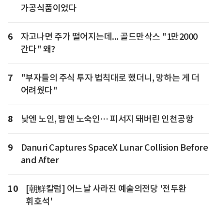
가공식품이었다
6
자고나면 주가 떨어지는데... 골드만삭스 "1만2000
간다" 왜?
7
"부자들의 주식 투자 법칙대로 했더니, 망하는 게 더
어려웠다"
8
낮엔 노인, 밤엔 노숙인… 피서지 돼버린 인천공항
9
Danuri Captures SpaceX Lunar Collision Before
and After
10
[朝鮮칼럼] 어느날 사라진 예술의전당 '전두환
휘호석'