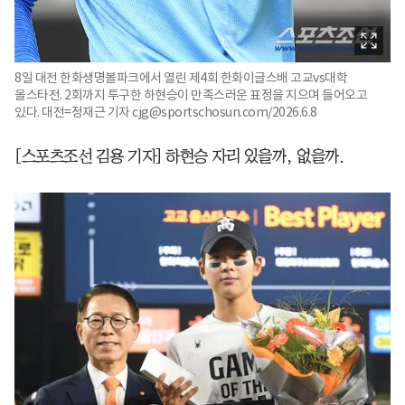
8일 대전 한화생명볼파크에서 열린 제4회 한화이글스배 고교vs대학
올스타전. 2회까지 투구한 하현승이 만족스러운 표정을 지으며 들어오고
있다. 대전=정재근 기자 cjg@sportschosun.com/2026.6.8
[스포츠조선 김용 기자] 하현승 자리 있을까, 없을까.