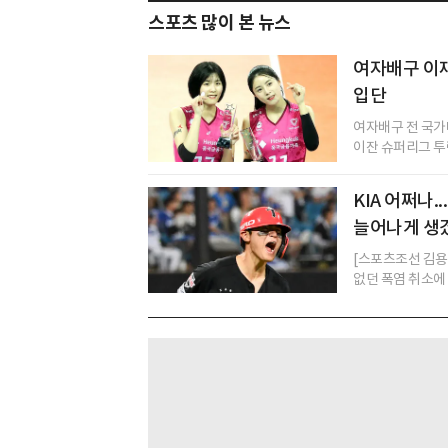
스포츠 많이 본 뉴스
여자배구 이
입단
여자배구 전 국가
이잔 슈퍼리그 투란
KIA 어쩌나.
늘어나게 생
[스포츠조선 김용 
없던 폭염 취소에 