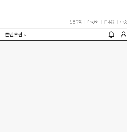
신문구독
|
English
|
日本語
|
中文
콘텐츠판