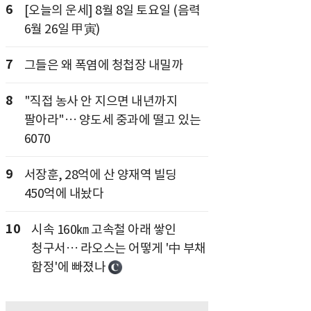
6
[오늘의 운세] 8월 8일 토요일 (음력
6월 26일 甲寅)
7
그들은 왜 폭염에 청첩장 내밀까
8
"직접 농사 안 지으면 내년까지
팔아라"… 양도세 중과에 떨고 있는
6070
9
서장훈, 28억에 산 양재역 빌딩
450억에 내놨다
10
시속 160㎞ 고속철 아래 쌓인
청구서… 라오스는 어떻게 '中 부채
함정'에 빠졌나