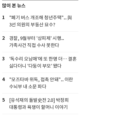
많이 본 뉴스
1
"폐기 버스 개조해 청년주택"... 與
3선 의원의 부동산 묘수?
2
경찰, 9월부터 '상피제' 시행...
가족사건 직접 수사 못한다
3
'독수리 오남매'에 또 한명 더… 결혼
싫다더니 '다둥이 부모' 됐다
4
"모즈타바 위독, 접촉 안돼"... 이란
수뇌부 내 소문 파다
5
[유석재의 돌발史전 2.0] 박정희
대통령과 욕쟁이 할머니 이야기