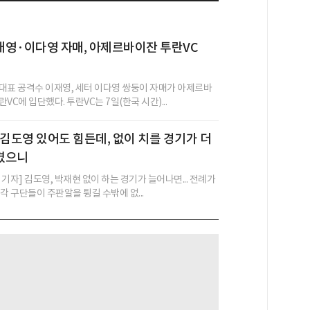
재영·이다영 자매, 아제르바이잔 투란VC
대표 공격수 이재영, 세터 이다영 쌍둥이 자매가 아제르바
VC에 입단했다. 투란VC는 7일(한국 시간)...
..김도영 있어도 힘든데, 없이 치를 경기가 더
겼으니
기자] 김도영, 박재현 없이 하는 경기가 늘어나면... 전례가
각 구단들이 주판알을 튕길 수밖에 없...