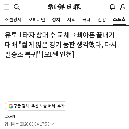
스포츠
조선경제
오피니언
정치
사회
국제
건강
유토 1타자 상대 후 교체→뼈아픈 끝내기
패배 "짧게 많은 경기 등판 생각했다, 다시
필승조 복귀" [오!쎈 인천]
구글 검색 ‘우선 노출 매체’ 추가
OSEN
업데이트
2026.06.04. 17:53