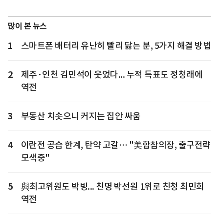
많이 본 뉴스
1
스마트폰 배터리 유난히 빨리 닳는 분, 5가지 해결 방법
2
제주·인천 김민석이 웃었다... 누적 득표도 정청래에
역전
3
부동산 치솟으니 커지는 집안 싸움
4
이란전 공습 한계, 탄약 고갈… "美합참의장, 출구전략
모색중"
5
與최고위원도 박빙... 친명 박선원 1위로 친청 최민희
역전