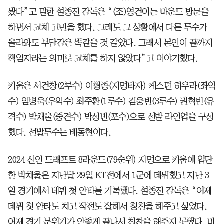
봤다”고 말한 설종진 감독은 “(조)영건이는 마운드 방문을
하면서 교체 고민을 했다. 그래도 그 상황에서 다른 투수가
올라와도 부담감은 똑같을 것 같았다. 그래서 본인이 끝까지
책임지라는 의미로 교체를 하지 않았다”고 이야기했다.
키움은 서건창(2루수) 이형종(지명타자) 케스턴 히우라(좌익
수) 임병욱(우익수) 최주환(1루수) 김웅빈(3루수) 권혁빈(유
격수) 박채울(중견수) 박성빈(포수)으로 선발 라인업을 구성
했다. 선발투수는 배동현이다.
2024 신인 드래프트 8라운드(79순위) 지명으로 키움에 입단
한 박채울은 지난달 29일 KT전에서 1군에 데뷔했고 지난 3
일 경기에서 데뷔 첫 안타를 기록했다. 설종진 감독은 “어제
데뷔 첫 안타도 치고 작전도 잘해서 칭찬을 해주고 싶었다.
어제 경기 분위기가 안좋게 끝나서 칭찬을 해주지 못했다. 미