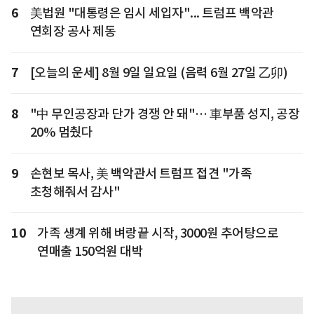
6
美법원 "대통령은 임시 세입자"... 트럼프 백악관
연회장 공사 제동
7
[오늘의 운세] 8월 9일 일요일 (음력 6월 27일 乙卯)
8
"中 무인공장과 단가 경쟁 안 돼"… 車부품 성지, 공장
20% 멈췄다
9
손현보 목사, 美 백악관서 트럼프 접견 "가족
초청해줘서 감사"
10
가족 생계 위해 벼랑끝 시작, 3000원 추어탕으로
연매출 150억원 대박