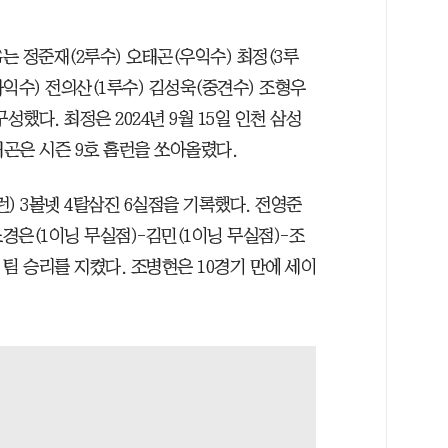
.
는 정준재(2루수) 오태곤(우익수) 최정(3루
익수) 전의산(1루수) 김성욱(중견수) 조형우
성했다. 최정은 2024년 9월 15일 인천 삼성
오태곤은 시즌 9호 홈런을 쏘아올렸다.
) 3볼넷 4탈삼진 6실점을 기록했다. 전영준
노경은(1이닝 무실점)-김민(1이닝 무실점)-조
팀 승리를 지켰다. 조병현은 10경기 만에 세이