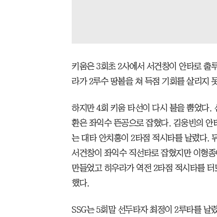
키움은 3회초 2사에서 서건창이 안타로 출
라가 2루수 땅볼을 쳐 득점 기회를 살리지 
하지만 4회 키움 타선이 다시 불을 뿜었다
환은 좌익수 뜬공으로 잡혔다. 김웅빈의 안
는 대타 안치홍이 2타점 적시타를 날렸다.
서건창이 좌익수 직선타로 잡혔지만 이형종이
만들었고 히우라가 역전 2타점 적시타를 터
했다.
SSG는 5회말 선두타자 최정이 2루타를 날렸