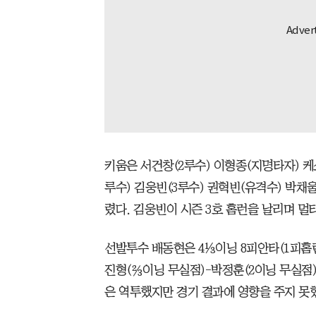
키움은 서건창(2루수) 이형종(지명타자) 케
루수) 김웅빈(3루수) 권혁빈(유격수) 박채
렸다. 김웅빈이 시즌 3호 홈런을 날리며 멀
선발투수 배동현은 4⅓이닝 8피안타(1피홈런
진형(⅔이닝 무실점)-박정훈(2이닝 무실점
은 역투했지만 경기 결과에 영향을 주지 못했