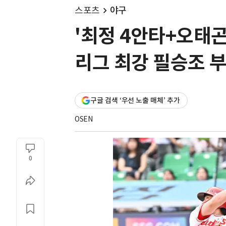
스포츠
야구
'최정 4안타+오태곤 
리그 최강 필승조 부
구글 검색 ‘우선 노출 매체’ 추가
OSEN
0