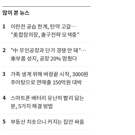
많이 본 뉴스
1
이란전 공습 한계, 탄약 고갈…
"美합참의장, 출구전략 모색중"
2
"中 무인공장과 단가 경쟁 안 돼"…
車부품 성지, 공장 20% 멈췄다
3
가족 생계 위해 벼랑끝 시작, 3000원
추어탕으로 연매출 150억원 대박
4
스마트폰 배터리 유난히 빨리 닳는
분, 5가지 해결 방법
5
부동산 치솟으니 커지는 집안 싸움