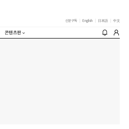
신문구독
|
English
|
日本語
|
中文
콘텐츠판