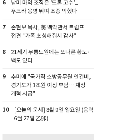
6
남미 마약 조직은 '드론 고수'...
우크라 용병 뛰며 조종 익혔다
7
손현보 목사, 美 백악관서 트럼프
접견 "가족 초청해줘서 감사"
8
21세기 무릉도원에는 또다른 황도·
백도 있다
9
추미애 "국가직 소방공무원 인건비,
경기도가 1조원 이상 부담… 재정
개혁 시급"
10
[오늘의 운세] 8월 9일 일요일 (음력
6월 27일 乙卯)