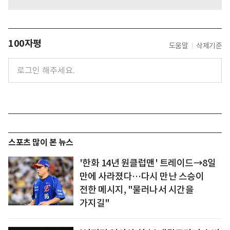
100자평
도움말
삭제기준
스포츠 많이 본 뉴스
'한화 14년 원클럽맨' 트레이드→8일
만에 사라졌다…다시 만난 스승이
전한 메시지, "물러나서 시간을
가지길"