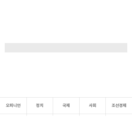
오피니언
정치
국제
사회
조선경제
문화·
조선
스포츠
건강
조선몰
연예
리더스