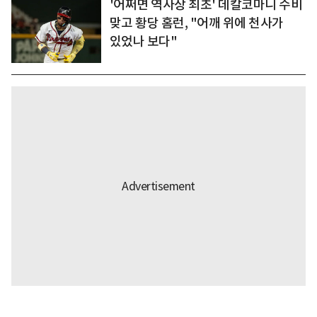
'어쩌면 역사상 최초' 데칼코마니 수비
맞고 황당 홈런, "어깨 위에 천사가
있었나 보다"