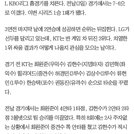
L KBO리그 홈경기를 치른다. 전날(3일) 경기에서는 7-6으
로 이겼다. 이번 시리즈 1승 1패가 됐다.
3연전 마지막 날에 2연승에 성공하면 순위는 뒤집힌다. LG가
선두를 달리고 있는데, KT는 반 게임 차 뒤진 2위다. 치열한
1위 싸움 결과가 어떻게 나올지 관심을 모으는 날이다.
경기 전 KT는 최원준(우익수) 김현수(지명타자) 김민혁(좌
익수) 힐리어드(중견수) 허경민(3루수) 김상수(2루수) 류현
인(1루수) 한승택(포수) 권동진(유격수) 순으로 타순을 꾸렸
다.
전날 경기에서는 최원준이 4안타 1타점, 김현수가 2안타 2타
점 2볼넷으로 팀 승리를 이끌었다. 특히 8회에는 2사 주자없
는 상황에서 최원준이 중견수 쪽 안타를 쳤고 김현수가 적시