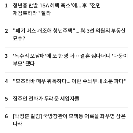
1
청년층 반발 'ISA 혜택 축소'에... 李 "전면
재검토하라" 질타
2
"폐기 버스 개조해 청년주택"... 與 3선 의원의 부동산
묘수?
3
'독수리 오남매'에 또 한명 더… 결혼 싫다더니 '다둥이
부모' 됐다
4
"모즈타바 매우 위독하다... 이란 수뇌부내 소문 파다"
5
집주인 전화가 두려운 세입자들
6
[박정훈 칼럼] 국방장관이 모택동 어록을 좌우명 삼은
나라