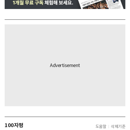
100자평
도움말
삭제기준