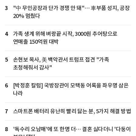
3
"中 무인공장과 단가 경쟁 안 돼"… 車부품 성지, 공장
20% 멈췄다
4
가족 생계 위해 벼랑끝 시작, 3000원 추어탕으로
연매출 150억원 대박
5
손현보 목사, 美 백악관서 트럼프 접견 "가족
초청해줘서 감사"
6
[박정훈 칼럼] 국방장관이 모택동 어록을 좌우명 삼은
나라
7
스마트폰 배터리 유난히 빨리 닳는 분, 5가지 해결 방법
8
'독수리 오남매'에 또 한명 더… 결혼 싫다더니 '다둥이