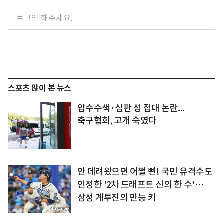
스포츠 많이 본 뉴스
압수수색·심판 성 접대 논란...
축구협회, 고개 숙였다
안 데려왔으면 어쩔 뻔! 국민 유격수도
인정한 '2차 드래프트 신의 한 수'…
삼성 계투진의 만능 키