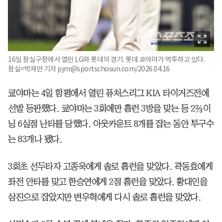
16일 잠실구장에서 열린 LG와 롯데의 경기. 롯데 쿄야마가 역투하고 있다.
잠실=박재만 기자 pjm@sportschosun.com/2026.04.16
쿄야마는 4일 함평에서 열린 퓨처스리그 KIA 타이거즈전에
선발 등판했다. 쿄야마는 3회에만 홈런 3방을 맞는 등 2⅔이
닝 6실점 난타를 당했다. 아웃카운트 8개를 잡는 동안 투구수
는 83개나 됐다.
3회초 선두타자 고종욱에게 솔로 홈런을 맞았다. 곽동효에게
좌전 안타를 맞고 한승연에게 2점 홈런을 맞았다. 황대인을
삼진으로 잡았지만 변우혁에게 다시 솔로 홈런을 맞았다.