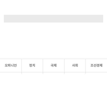
오피니언
정치
국제
사회
조선경제
문화·
조선
스포츠
건강
조선몰
연예
리더스
조선일보 공식 SNS