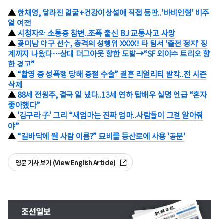
▲
한채영, 달라진 얼굴+건강이상설에 직접 등판..'바비인형' 비주
얼 여전
▲
시청자와 소통중 참변..조폭 출신 BJ 교통사고 사망
▲
꽃미남 야구 선수, 충격의 성행위 XXXX! 타 팀서 '출전 정지' 징
계까지 나왔다…상대 더그아웃 향한 도발→“SF 외야수 트리오 향
한 경고”
▲
“촬영 중 성폭행 당해 중절 수술” 결혼 리얼리티 발칵..전 시즌
삭제
▲
88세 전원주, 결국 일 냈다..13세 연하 탑배우 실명 언급 “혼자
좋아했다”
▲
'김구라 子' 그리 “새엄마는 진짜 엄마..사람들이 그걸 알아줘
야”
▲
“길바닥에 웬 사람 이름?” 묘비를 등산로에 사용 '공분'
영문 기사 보기 (View English Article)