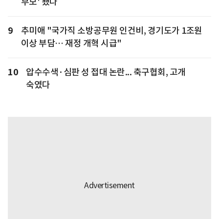
부모' 됐다
9
추미애 "국가직 소방공무원 인건비, 경기도가 1조원
이상 부담… 재정 개혁 시급"
10
압수수색·심판 성 접대 논란... 축구협회, 고개
숙였다