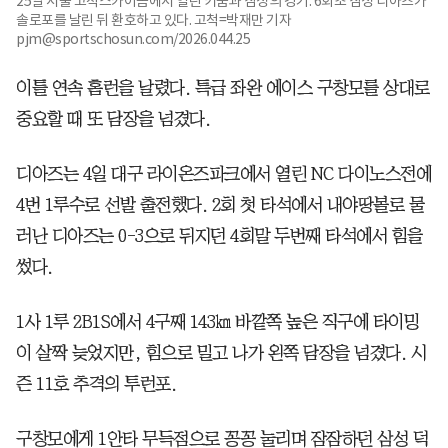
25일 서울 고척스카이돔에서 열린 키움과 삼성의 경기. 6회초 삼성 디아즈가
솔로포를 날린 뒤 환호하고 있다. 고척=박재만 기자
pjm@sportschosun.com/2026.044.25
이틀 연속 홈런을 날렸다. 특급 좌완 에이스 구창모를 상대로
중요할 때 또 담장을 넘겼다.
디아즈는 4일 대구 라이온즈파크에서 열린 NC 다이노스전에
4번 1루수로 선발 출전했다. 2회 첫 타석에서 내야땅볼로 물
러난 디아즈는 0-3으로 뒤지던 4회말 두번째 타석에서 힘을
썼다.
1사 1루 2B1S에서 4구째 143㎞ 바깥쪽 높은 직구에 타이밍
이 살짝 늦었지만, 힘으로 밀고 나가 왼쪽 담장을 넘겼다. 시
즌 11호 추격의 투런포.
구창모에게 1안타 무득점으로 꽁꽁 눌리며 잠잠하던 삼성 덕