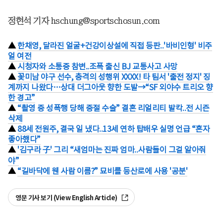
정현석 기자 hschung@sportschosun.com
▲
한채영, 달라진 얼굴+건강이상설에 직접 등판..'바비인형' 비주
얼 여전
▲
시청자와 소통중 참변..조폭 출신 BJ 교통사고 사망
▲
꽃미남 야구 선수, 충격의 성행위 XXXX! 타 팀서 '출전 정지' 징
계까지 나왔다…상대 더그아웃 향한 도발→“SF 외야수 트리오 향
한 경고”
▲
“촬영 중 성폭행 당해 중절 수술” 결혼 리얼리티 발칵..전 시즌
삭제
▲
88세 전원주, 결국 일 냈다..13세 연하 탑배우 실명 언급 “혼자
좋아했다”
▲
'김구라 子' 그리 “새엄마는 진짜 엄마..사람들이 그걸 알아줘
야”
▲
“길바닥에 웬 사람 이름?” 묘비를 등산로에 사용 '공분'
영문 기사 보기 (View English Article)