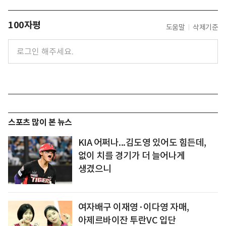
100자평
도움말
삭제기준
스포츠 많이 본 뉴스
KIA 어쩌나...김도영 있어도 힘든데,
없이 치를 경기가 더 늘어나게
생겼으니
여자배구 이재영·이다영 자매,
아제르바이잔 투란VC 입단