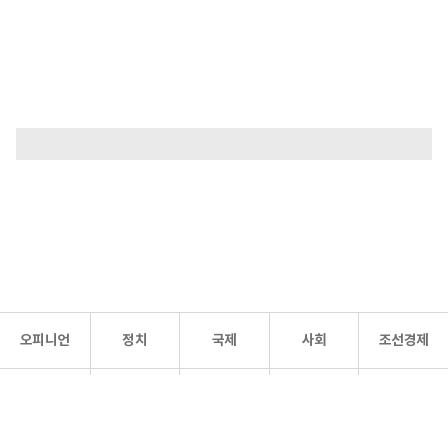
오피니언
정치
국제
사회
조선경제
문화·
조선
스포츠
건강
조선몰
연예
리더스