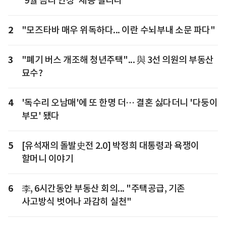
'9월 금리 인상' 제동 걸리나
2
"모즈타바 매우 위독하다... 이란 수뇌부내 소문 파다"
3
"폐기 버스 개조해 청년주택"... 與 3선 의원의 부동산
묘수?
4
'독수리 오남매'에 또 한명 더… 결혼 싫다더니 '다둥이
부모' 됐다
5
[유석재의 돌발史전 2.0] 박정희 대통령과 욕쟁이
할머니 이야기
6
李, 6시간동안 부동산 회의... "주택공급, 기존
사고방식 벗어나 과감히 실천"