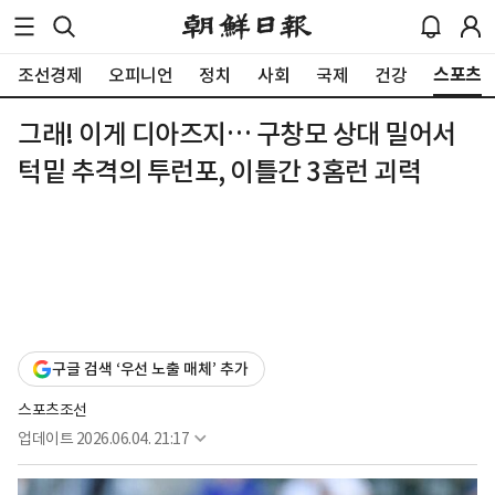
스포츠
조선경제
오피니언
정치
사회
국제
건강
그래! 이게 디아즈지… 구창모 상대 밀어서
턱밑 추격의 투런포, 이틀간 3홈런 괴력
구글 검색 ‘우선 노출 매체’ 추가
스포츠조선
업데이트
2026.06.04. 21:17