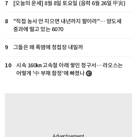
7
[오늘의 운세] 8월 8일 토요일 (음력 6월 26일 甲寅)
8
"직접 농사 안 지으면 내년까지 팔아라"… 양도세
중과에 떨고 있는 6070
9
그들은 왜 폭염에 청첩장 내밀까
10
시속 160㎞ 고속철 아래 쌓인 청구서… 라오스는
어떻게 '中 부채 함정'에 빠졌나