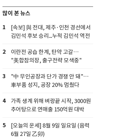
많이 본 뉴스
1
[속보] 與 전대, 제주·인천 경선에서
김민석 후보 승리...누적 김민석 역전
2
이란전 공습 한계, 탄약 고갈…
"美합참의장, 출구전략 모색중"
3
"中 무인공장과 단가 경쟁 안 돼"…
車부품 성지, 공장 20% 멈췄다
4
가족 생계 위해 벼랑끝 시작, 3000원
추어탕으로 연매출 150억원 대박
5
[오늘의 운세] 8월 9일 일요일 (음력
6월 27일 乙卯)