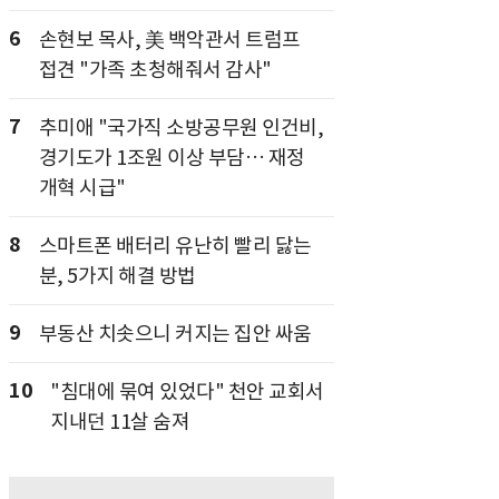
6
손현보 목사, 美 백악관서 트럼프
접견 "가족 초청해줘서 감사"
7
추미애 "국가직 소방공무원 인건비,
경기도가 1조원 이상 부담… 재정
개혁 시급"
8
스마트폰 배터리 유난히 빨리 닳는
분, 5가지 해결 방법
9
부동산 치솟으니 커지는 집안 싸움
10
"침대에 묶여 있었다" 천안 교회서
지내던 11살 숨져