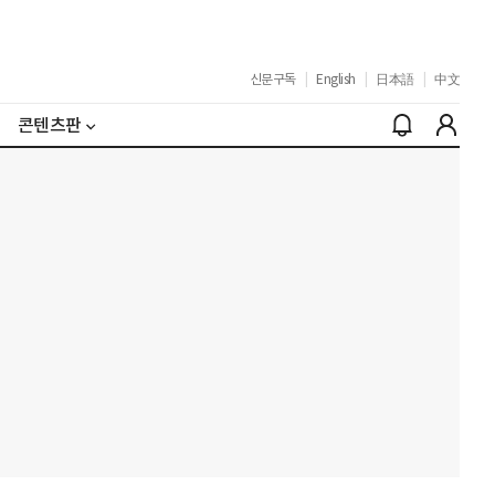
신문구독
|
English
|
日本語
|
中文
콘텐츠판