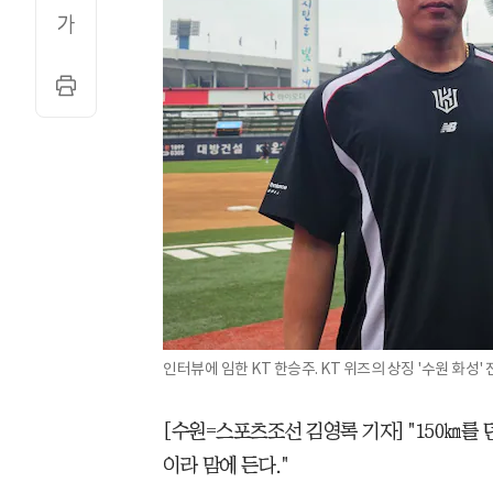
인터뷰에 임한 KT 한승주. KT 위즈의 상징 '수원 화성
[수원=스포츠조선 김영록 기자] "150㎞를 
이라 맘에 든다."