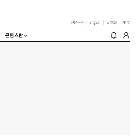
신문구독
|
English
|
日本語
|
中文
콘텐츠판