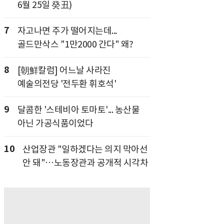
6월 25일 癸丑)
7
자고나면 주가 떨어지는데...
골드만삭스 "1만2000 간다" 왜?
8
[朝鮮칼럼] 어느날 사라진
예술의전당 '전두환 휘호석'
9
달콤한 '스테비아 토마토'... 농산물
아닌 가공식품이었다
10
산업장관 "일하겠다는 의지 막아선
안 돼"…노동장관과 공개적 시각차