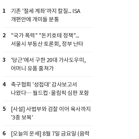
1
기존 '절세 계좌'까지 칼질... ISA
개편안에 개미들 분통
2
"국가 폭력" "돈키호테 정책"...
서울시 부동산 토론회, 정부 난타
3
'당근'에서 구한 20대 가사도우미,
어머니 유품 훔쳐가
4
축구협회 '성접대' 감사보고서
나왔다… 월드컵·올림픽 심판 포함
5
[사설] 사법부와 검찰 이어 육사까지
'3종 보복'
6
[오늘의 운세] 8월 7일 금요일 (음력