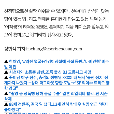
친정팀으로선 살짝 아쉬울 수 있지만, 선수마다 상성이 맞는
팀이 있는 법. 리그 전체를 흥미롭게 만들고 있는 빅딜 동기
'이적생'의 타격왕 경쟁은 본격적인 여름 레이스를 앞두고 리
그에 흥미로운 볼거리를 선사하고 있다.
정현석 기자 hschung@sportschosun.com
▲
한채영, 달라진 얼굴+건강이상설에 직접 등판..'바비인형' 비주
얼 여전
▲
시청자와 소통중 참변..조폭 출신 BJ 교통사고 사망
▲
꽃미남 야구 선수, 충격의 성행위 XXXX! 타 팀서 '출전 정지' 징
계까지 나왔다…상대 더그아웃 향한 도발→“SF 외야수 트리오 향
한 경고”
▲
“촬영 중 성폭행 당해 중절 수술” 결혼 리얼리티 발칵..전 시즌
삭제
▲
88세 전원주, 결국 일 냈다..13세 연하 탑배우 실명 언급 “혼자
좋아했다”