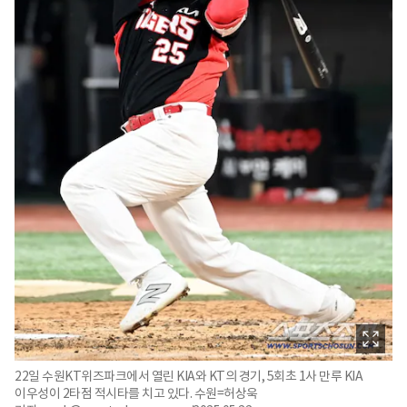
22일 수원KT위즈파크에서 열린 KIA와 KT의 경기, 5회초 1사 만루 KIA
이우성이 2타점 적시타를 치고 있다. 수원=허상욱