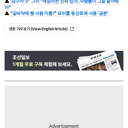
▲
'김구라 子' 그리 “새엄마는 진짜 엄마..사람들이 그걸 알아줘
야”
▲
“길바닥에 웬 사람 이름?” 묘비를 등산로에 사용 '공분'
영문 기사 보기 (View English Article)