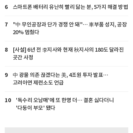
6
스마트폰 배터리 유난히 빨리 닳는 분, 5가지 해결 방법
7
"中 무인공장과 단가 경쟁 안 돼"… 車부품 성지, 공장
20% 멈췄다
8
[사설] 6년 전 李지사와 현재 秋지사의 180도 달라진
곳간 사정
9
中 광물 의존 끊겠다는 美, 4조원 투자 발표…
고려아연 제련소도 언급
10
'독수리 오남매'에 또 한명 더… 결혼 싫다더니
'다둥이 부모' 됐다