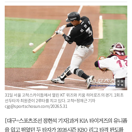
31일 서울 고척스카이돔에서 열린 KT 위즈와 키움 히어로즈의 경기. 1회초
선두타자 최원준이 2루타를 치고 있다. 고척=정재근 기자
cjg@sportschosun.com/2026.5.31
[대구=스포츠조선 정현석 기자]과거 KIA 타이거즈의 유니폼
을 입고 뛰었던 두 타자가 2026시즌 KBO 리그 타격 판도를