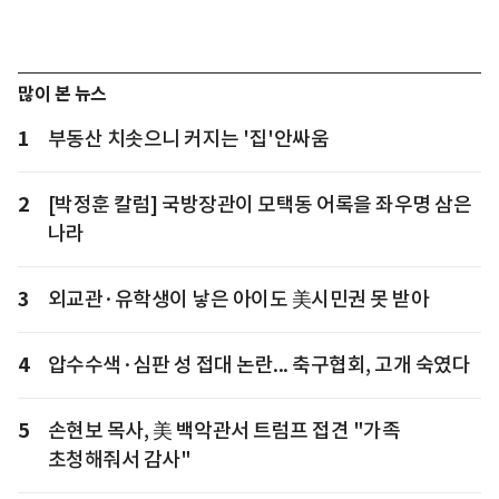
많이 본 뉴스
1
부동산 치솟으니 커지는 '집'안싸움
2
[박정훈 칼럼] 국방장관이 모택동 어록을 좌우명 삼은
나라
3
외교관·유학생이 낳은 아이도 美시민권 못 받아
4
압수수색·심판 성 접대 논란... 축구협회, 고개 숙였다
5
손현보 목사, 美 백악관서 트럼프 접견 "가족
초청해줘서 감사"