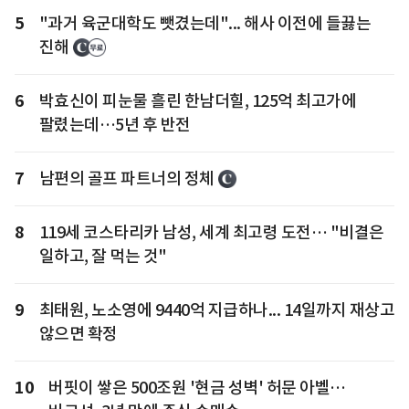
5
"과거 육군대학도 뺏겼는데"... 해사 이전에 들끓는
진해
6
박효신이 피눈물 흘린 한남더힐, 125억 최고가에
팔렸는데…5년 후 반전
7
남편의 골프 파트너의 정체
8
119세 코스타리카 남성, 세계 최고령 도전… "비결은
일하고, 잘 먹는 것"
9
최태원, 노소영에 9440억 지급하나... 14일까지 재상고
않으면 확정
10
버핏이 쌓은 500조원 '현금 성벽' 허문 아벨…