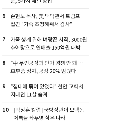
분, 5가지 해결 방법
6
손현보 목사, 美 백악관서 트럼프
접견 "가족 초청해줘서 감사"
7
가족 생계 위해 벼랑끝 시작, 3000원
추어탕으로 연매출 150억원 대박
8
"中 무인공장과 단가 경쟁 안 돼"…
車부품 성지, 공장 20% 멈췄다
9
"침대에 묶여 있었다" 천안 교회서
지내던 11살 숨져
10
[박정훈 칼럼] 국방장관이 모택동
어록을 좌우명 삼은 나라