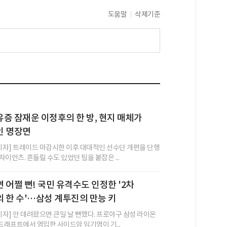
도움말
삭제기준
증 잠재운 이정후의 한 방, 현지 매체가
인 명장면
 기자] 트레이드 마감시한 이후 대대적인 선수단 개편을 단행
이언츠. 흔들릴 수도 있었던 팀을 붙잡은 ...
 어쩔 뻔! 국민 유격수도 인정한 '2차
 한 수'…삼성 계투진의 만능 키
기자] 안 데려왔으면 큰일 날 뻔했다. 프로야구 삼성 라이온
 드래프트에서 영입한 사이드암 임기영이 기...