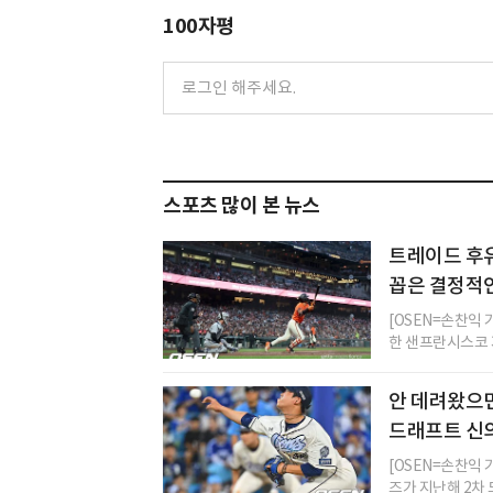
100자평
스포츠 많이 본 뉴스
트레이드 후유
꼽은 결정적
[OSEN=손찬익
한 샌프란시스코 자
안 데려왔으면
드래프트 신의
[OSEN=손찬익 
즈가 지난해 2차