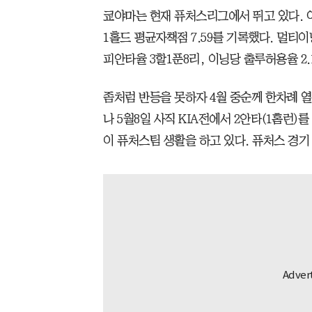
쿄야마는 현재 퓨처스리그에서 뛰고 있다. 
1홀드 평균자책점 7.59를 기록했다. 멀
피안타율 3할1푼8리, 이닝당 출루허용율 2
좀처럼 반등을 못하자 4월 중순께 한차례 
나 5월8일 사직 KIA전에서 2안타(1홈런)
이 퓨처스팀 생활을 하고 있다. 퓨처스 경기