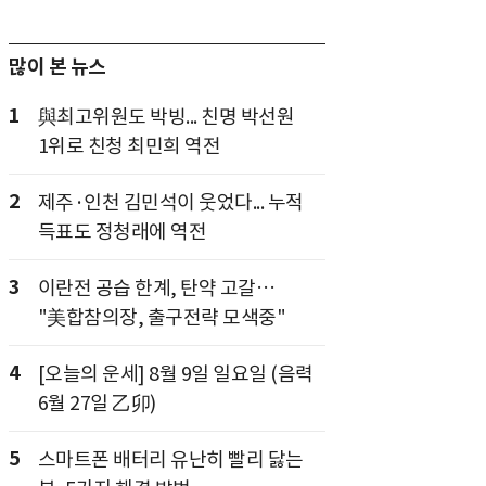
많이 본 뉴스
1
與최고위원도 박빙... 친명 박선원
1위로 친청 최민희 역전
2
제주·인천 김민석이 웃었다... 누적
득표도 정청래에 역전
3
이란전 공습 한계, 탄약 고갈…
"美합참의장, 출구전략 모색중"
4
[오늘의 운세] 8월 9일 일요일 (음력
6월 27일 乙卯)
5
스마트폰 배터리 유난히 빨리 닳는