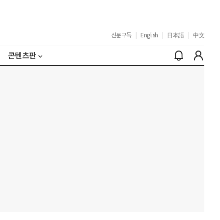
신문구독
|
English
|
日本語
|
中文
콘텐츠판