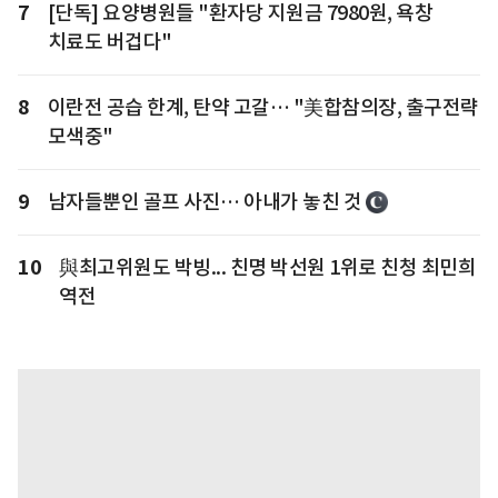
7
[단독] 요양병원들 "환자당 지원금 7980원, 욕창
치료도 버겁다"
8
이란전 공습 한계, 탄약 고갈… "美합참의장, 출구전략
모색중"
9
남자들뿐인 골프 사진… 아내가 놓친 것
10
與최고위원도 박빙... 친명 박선원 1위로 친청 최민희
역전