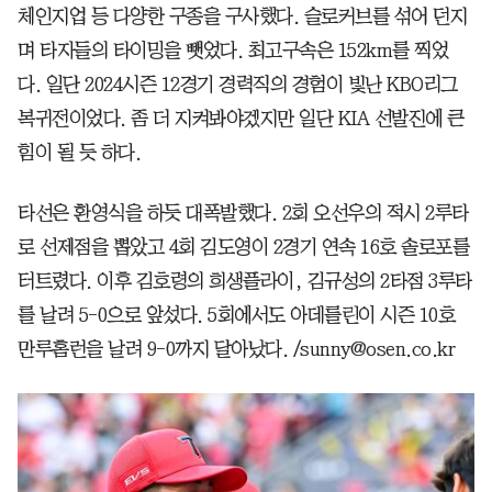
체인지업 등 다양한 구종을 구사했다. 슬로커브를 섞어 던지
며 타자들의 타이밍을 뺏었다. 최고구속은 152km를 찍었
다. 일단 2024시즌 12경기 경력직의 경험이 빛난 KBO리그
복귀전이었다. 좀 더 지켜봐야겠지만 일단 KIA 선발진에 큰
힘이 될 듯 하다.
타선은 환영식을 하듯 대폭발했다. 2회 오선우의 적시 2루타
로 선제점을 뽑았고 4회 김도영이 2경기 연속 16호 솔로포를
터트렸다. 이후 김호령의 희생플라이, 김규성의 2타점 3루타
를 날려 5-0으로 앞섰다. 5회에서도 아데를린이 시즌 10호
만루홈런을 날려 9-0까지 달아났다. /sunny@osen.co.kr