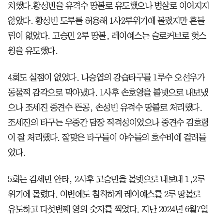
치했다.황성빈을 유격수 땅볼로 유도했으나 병살로 이어지지
않았다. 황성빈 도루를 허용해 1사2루위기에 몰렸지만 흔들
림이 없었다. 고승민 2루 땅볼, 레이예스는 슬로커브로 헛스
윙을 유도했다.
4회도 실점이 없었다. 나승엽의 강습타구를 1루수 오선우가
동물적 감각으로 막아냈다. 1사후 손호영을 볼넷으로 내보냈
으나 조세진 중견수 뜬공, 손성빈 유격수 땅볼로 처리했다.
조세진의 타구는 우중간 담장 직격성이었으나 중견수 김호령
이 잘 처리했다. 잘맞은 타구들이 야수들의 호수비에 걸려들
었다.
5회는 김세민 안타, 2사후 고승민을 볼넷으로 내보내 1,2루
위기에 몰렸다. 이번에도 침착하게 레이예스를 2루 땅볼로
유도하고 다섯번째 영의 숫자를 찍었다. 지난 2024년 6월7일