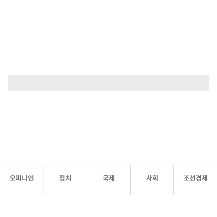
오피니언
정치
국제
사회
조선경제
문화·
조선
스포츠
건강
조선몰
연예
리더스