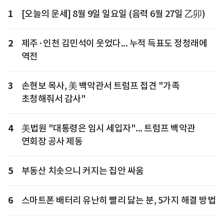
1
[오늘의 운세] 8월 9일 일요일 (음력 6월 27일 乙卯)
2
제주·인천 김민석이 웃었다... 누적 득표도 정청래에
역전
3
손현보 목사, 美 백악관서 트럼프 접견 "가족
초청해줘서 감사"
4
美법원 "대통령은 임시 세입자"... 트럼프 백악관
연회장 공사 제동
5
부동산 치솟으니 커지는 집안 싸움
6
스마트폰 배터리 유난히 빨리 닳는 분, 5가지 해결 방법