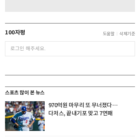
100자평
도움말
삭제기준
스포츠 많이 본 뉴스
970억원 마무리 또 무너졌다…
다저스, 끝내기포 맞고 7연패