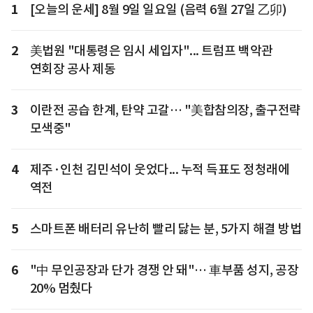
1
[오늘의 운세] 8월 9일 일요일 (음력 6월 27일 乙卯)
2
美법원 "대통령은 임시 세입자"... 트럼프 백악관
연회장 공사 제동
3
이란전 공습 한계, 탄약 고갈… "美합참의장, 출구전략
모색중"
4
제주·인천 김민석이 웃었다... 누적 득표도 정청래에
역전
5
스마트폰 배터리 유난히 빨리 닳는 분, 5가지 해결 방법
6
"中 무인공장과 단가 경쟁 안 돼"… 車부품 성지, 공장
20% 멈췄다