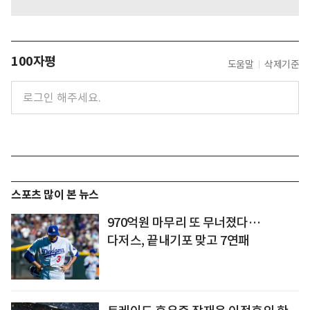
100자평
도움말
삭제기준
스포츠 많이 본 뉴스
970억원 마무리 또 무너졌다…
다저스, 끝내기포 맞고 7연패