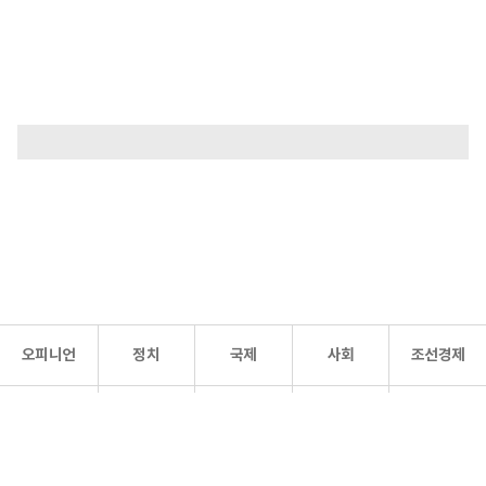
오피니언
정치
국제
사회
조선경제
문화·
조선
스포츠
건강
조선몰
연예
리더스