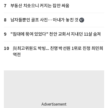
7
부동산 치솟으니 커지는 집안 싸움
8
남자들뿐인 골프 사진… 아내가 놓친 것
9
"침대에 묶여 있었다" 천안 교회서 지내던 11살 숨져
10
與최고위원도 박빙... 친명 박선원 1위로 친청 최민희
역전