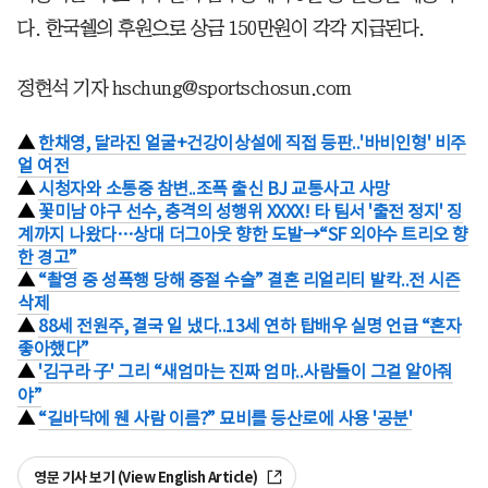
다. 한국쉘의 후원으로 상금 150만원이 각각 지급된다.
정현석 기자 hschung@sportschosun.com
▲
한채영, 달라진 얼굴+건강이상설에 직접 등판..'바비인형' 비주
얼 여전
▲
시청자와 소통중 참변..조폭 출신 BJ 교통사고 사망
▲
꽃미남 야구 선수, 충격의 성행위 XXXX! 타 팀서 '출전 정지' 징
계까지 나왔다…상대 더그아웃 향한 도발→“SF 외야수 트리오 향
한 경고”
▲
“촬영 중 성폭행 당해 중절 수술” 결혼 리얼리티 발칵..전 시즌
삭제
▲
88세 전원주, 결국 일 냈다..13세 연하 탑배우 실명 언급 “혼자
좋아했다”
▲
'김구라 子' 그리 “새엄마는 진짜 엄마..사람들이 그걸 알아줘
야”
▲
“길바닥에 웬 사람 이름?” 묘비를 등산로에 사용 '공분'
영문 기사 보기 (View English Article)